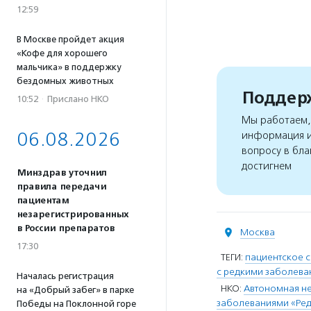
12:59
В Москве пройдет акция
«Кофе для хорошего
мальчика» в поддержку
бездомных животных
Поддерж
10:52
·
Прислано НКО
Мы работаем, 
06.08.2026
информация и
вопросу в бла
достигнем
Минздрав уточнил
правила передачи
пациентам
незарегистрированных
в России препаратов
Москва
17:30
ТЕГИ:
пациентское 
с редкими заболев
Началась регистрация
НКО:
Автономная н
на «Добрый забег» в парке
заболеваниями «Ре
Победы на Поклонной горе