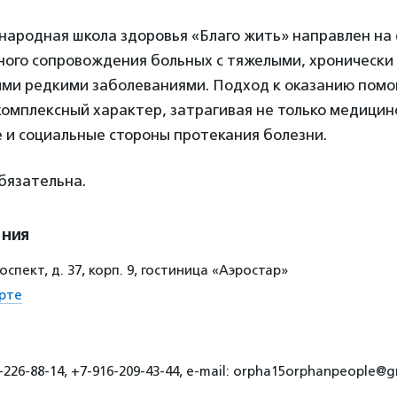
ародная школа здоровья «Благо жить» направлен на
ного сопровождения больных с тяжелыми, хронически
ми редкими заболеваниями. Подход к оказанию пом
омплексный характер, затрагивая не только медицинс
 и социальные стороны протекания болезни.
бязательна.
ения
спект, д. 37, корп. 9, гостиница «Аэростар»
рте
226-88-14, +7-916-209-43-44, е-mail: orpha15orphanpeople@g