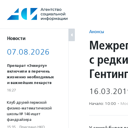
Перейти
к
содержанию
Анонсы
Новости
Межрег
07.08.2026
с редк
Препарат «Энхерту»
Гентин
включили в перечень
жизненно необходимых
и важнейших лекарств
16.03.201
16:27
Клуб друзей пермской
Начало: 10:00
·
Мос
физико-математической
школы № 146 ищет
фандрайзера
15:35
·
Прислано НКО