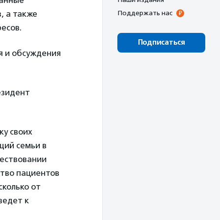
ванные
, а также
Поддержать нас
есов.
Подписаться
я и обсуждения
езидент
ку своих
щий семьи в
ществовании
ство пациентов
сколько от
ведет к