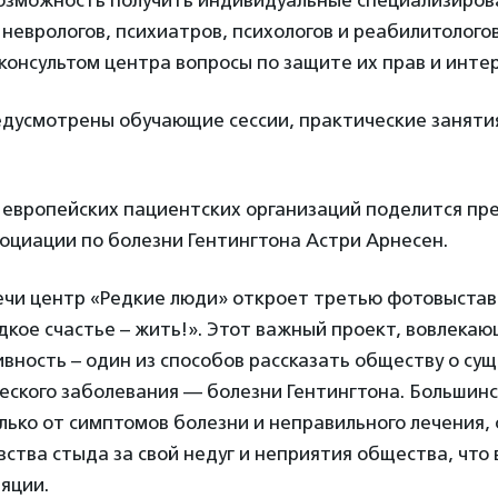
возможность получить индивидуальные специализиро
 неврологов, психиатров, психологов и реабилитологов
консультом центра вопросы по защите их прав и интер
дусмотрены обучающие сессии, практические заняти
европейских пациентских организаций поделится пр
ссоциации по болезни Гентингтона Астри Арнесен.
ечи центр «Редкие люди» откроет третью фотовыстав
кое счастье – жить!». Этот важный проект, вовлекаю
вность – один из способов рассказать обществу о су
еского заболевания — болезни Гентингтона. Большин
лько от симптомов болезни и неправильного лечения, 
вства стыда за свой недуг и неприятия общества, что 
яции.