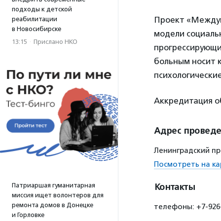
подходы к детской
Проект «Междун
реабилитации
в Новосибирске
модели социаль
13:15
·
Прислано НКО
прогрессирующи
больным носит к
психологические
Аккредитация о
Адрес провед
Ленинградский про
Посмотреть на ка
Патриаршая гуманитарная
Контакты
миссия ищет волонтеров для
ремонта домов в Донецке
телефоны: +7-926-
и Горловке