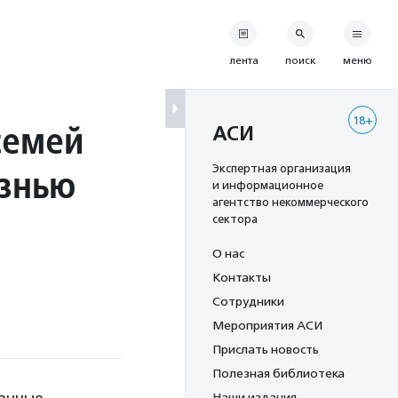
лента
поиск
меню
18+
семей
АСИ
езнью
Экспертная организация
и информационное
агентство некоммерческого
сектора
О нас
Контакты
Сотрудники
Мероприятия АСИ
Прислать новость
Полезная библиотека
Наши издания