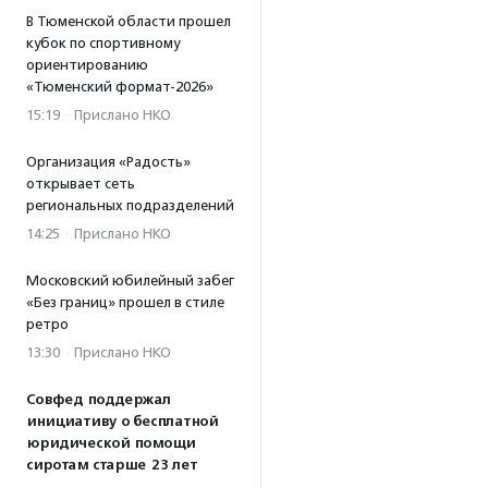
В Тюменской области прошел
кубок по спортивному
ориентированию
«Тюменский формат-2026»
15:19
·
Прислано НКО
Организация «Радость»
открывает сеть
региональных подразделений
14:25
·
Прислано НКО
Московский юбилейный забег
«Без границ» прошел в стиле
ретро
13:30
·
Прислано НКО
Совфед поддержал
инициативу о бесплатной
юридической помощи
сиротам старше 23 лет