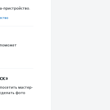
ка-пристройство.
ест­во
 поможет
ск»
 посетить мастер-
 сделать фото