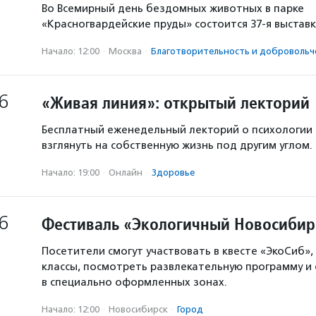
Во Всемирный день бездомных животных в парке
«Красногвардейские пруды» состоится 37-я выстав
Начало: 12:00
·
Москва
·
Благотвори­тель­ность и доброволь­ч
6
«Живая линия»: открытый лекторий
Бесплатный еженедельный лекторий о психологии
взглянуть на собственную жизнь под другим углом.
Начало: 19:00
·
Онлайн
·
Здоровье
6
Фестиваль «Экологичный Новосибир
Посетители смогут участвовать в квесте «ЭкоСиб»,
классы, посмотреть развлекательную программу и
в специально оформленных зонах.
Начало: 12:00
·
Новосибирск
·
Город