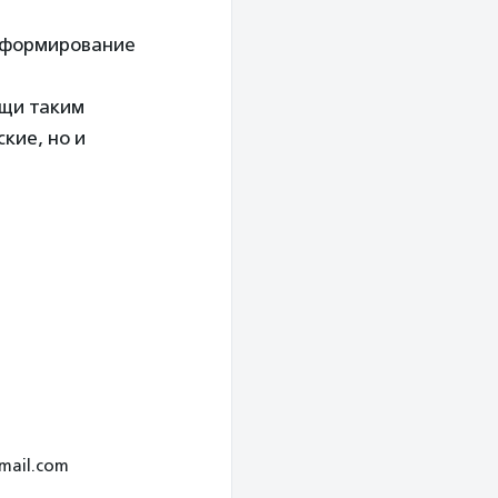
 формирование
ощи таким
кие, но и
mail.com