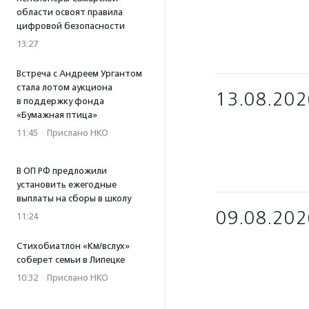
области освоят правила
цифровой безопасности
13:27
Встреча с Андреем Ургантом
стала лотом аукциона
13.08.202
в поддержку фонда
«Бумажная птица»
11:45
·
Прислано НКО
В ОП РФ предложили
установить ежегодные
выплаты на сборы в школу
09.08.202
11:24
Стихобиатлон «Км/вслух»
соберет семьи в Липецке
10:32
·
Прислано НКО