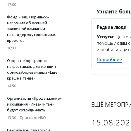
17:00
Узнайте боль
Фонд «Наш Норильск»
напомнил об осенней
Редкие люди
заявочной кампании
на поддержку социальных
Услуги:
Центр «
проектов
помощь людям с 
16:31
и реабилитацию
Подробнее
Открыт сбор средств
на фестиваль для женщин
с онкозаболеваниями «Еще
краше в танце»
14:50
Организация «Продвижение»
ЕЩЁ МЕРОПР
и компания «Инва-Титан»
будут сотрудничать
13:30
·
Прислано НКО
15.08.202
Пенсионеры Самарской