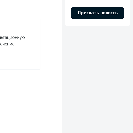
Прислать новость
льтационную
лечение