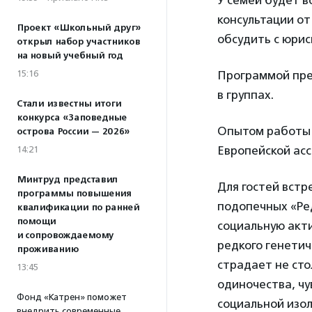
У семей будет 
консультации от
Проект «Школьный друг»
обсудить с юрис
открыл набор участников
на новый учебный год
15:16
Программой пре
в группах.
Стали известны итоги
конкурса «Заповедные
Опытом работы 
острова России — 2026»
Европейской а
14:21
Минтруд представил
Для гостей встр
программы повышения
подопечных «Ред
квалификации по ранней
помощи
социальную акти
и сопровождаемому
редкого генетич
проживанию
страдает не сто
13:45
одиночества, чу
Фонд «Катрен» поможет
социальной изол
внедрить современные