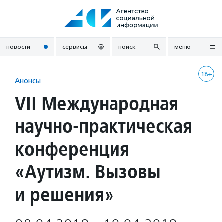
Перейти
к
содержанию
новости
сервисы
поиск
меню
18+
Анонсы
VII Международная
научно-практическая
конференция
«Аутизм. Вызовы
и решения»