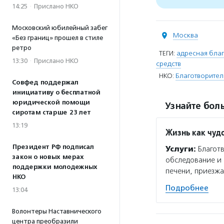
14:25
·
Прислано НКО
Московский юбилейный забег
Москва
«Без границ» прошел в стиле
ретро
ТЕГИ:
адресная благ
13:30
·
Прислано НКО
средств
НКО:
Благотворител
Совфед поддержал
инициативу о бесплатной
юридической помощи
Узнайте боль
сиротам старше 23 лет
13:19
Жизнь как чуд
Президент РФ подписал
Услуги:
Благотв
закон о новых мерах
обследование и 
поддержки молодежных
печени, приезжа
НКО
Подробнее
13:04
Волонтеры Наставнического
центра преобразили