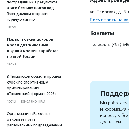
Адрес провед
пострадавших в результате
атаки беспилотников под
ул. Тверская, д. 3
Геленджиком открыли
горячую линию
Посмотреть на ка
16:58
Контакты
Портал поиска доноров
телефон: (495) 64
крови для животных
«Одной Крови» заработал
по всей России
16:53
В Тюменской области прошел
кубок по спортивному
ориентированию
Поддерж
«Тюменский формат-2026»
15:19
·
Прислано НКО
Мы работаем, 
информация и
Организация «Радость»
вопросу в бла
открывает сеть
достигнем
региональных подразделений