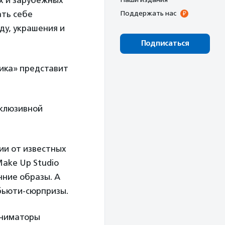
их и зарубежных
ать себе
Поддержать нас
ду, украшения и
Подписаться
ника» представит
склюзивной
ии от известных
ake Up Studio
нние образы. А
бьюти-сюрпризы.
аниматоры