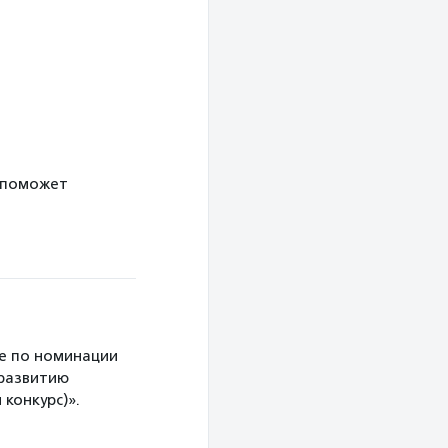
 поможет
е по номинации
 развитию
конкурс)».