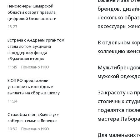
Бальный зал оте
Пенсионеры Самарской
брендов, дизайн
области освоят правила
несколько образ
цифровой безопасности
аксессуары женс
13:27
Встреча с Андреем Ургантом
В отдельном кор
стала лотом аукциона
коллекцию женск
в поддержку фонда
«Бумажная птица»
Мультибрендовы
11:45
·
Прислано НКО
мужской одеждой
В ОП РФ предложили
установить ежегодные
За красоту на п
выплаты на сборы в школу
столичных студ
11:24
поделятся после
Стихобиатлон «Км/вслух»
мастера Лабора
соберет семьи в Липецке
10:32
·
Прислано НКО
Для маленьких 