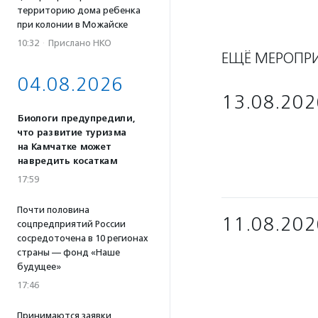
территорию дома ребенка
при колонии в Можайске
10:32
·
Прислано НКО
ЕЩЁ МЕРОПР
04.08.2026
13.08.202
Биологи предупредили,
что развитие туризма
на Камчатке может
навредить косаткам
17:59
Почти половина
11.08.202
соцпредприятий России
сосредоточена в 10 регионах
страны — фонд «Наше
будущее»
17:46
Принимаются заявки