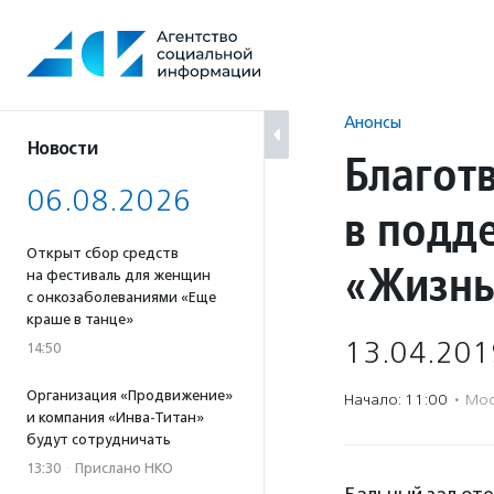
Перейти
к
содержанию
Анонсы
Новости
Благот
06.08.2026
в подд
Открыт сбор средств
«Жизнь
на фестиваль для женщин
с онкозаболеваниями «Еще
краше в танце»
13.04.201
14:50
Организация «Продвижение»
Начало: 11:00
·
Мос
и компания «Инва-Титан»
будут сотрудничать
13:30
·
Прислано НКО