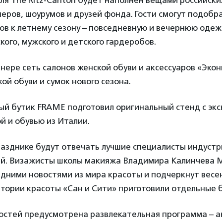
ля The Ritz-Carlton будет наполнен вещами российск
еров, шоурумов и друзей фонда. Гости смогут подобр
ов к летнему сезону – повседневную и вечернюю одеж
кого, мужского и детского гардеробов.
нере сеть салонов женской обуви и аксессуаров «Эко
ой обуви и сумок нового сезона.
й бутик FRAME подготовил оригинальный стенд с эк
 и обувью из Италии.
разднике будут отвечать лучшие специалисты индустр
ий. Визажисты школы макияжа Владимира Калинчева M
дними новостями из мира красоты и подчеркнут весе
тории красоты «Сан и Сити» приготовили отдельные 
гостей предусмотрена развлекательная программа – 