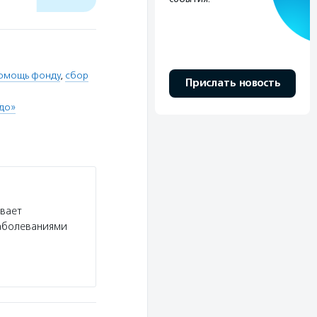
омощь фонду
,
сбор
Прислать новость
до»
ивает
заболеваниями