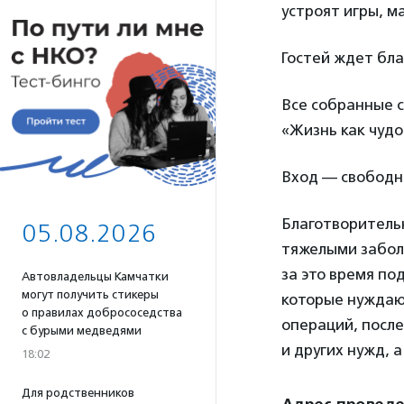
устроят игры, м
Гостей ждет бл
Все собранные 
«Жизнь как чудо
Вход — свободн
Благотворител
05.08.2026
тяжелыми заболе
за это время по
Автовладельцы Камчатки
могут получить стикеры
которые нуждаю
о правилах добрососедства
операций, посл
с бурыми медведями
и других нужд, 
18:02
Для родственников