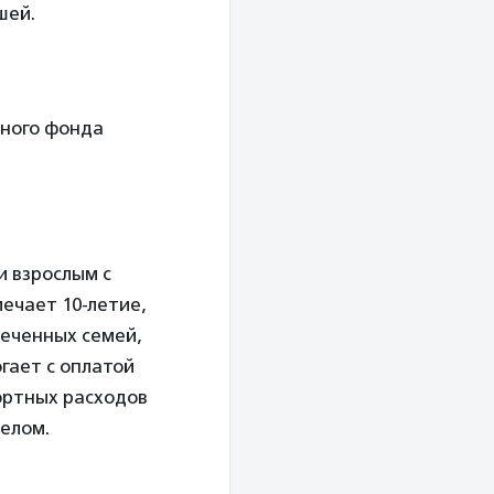
шей.
ьного фонда
 взрослым с
мечает 10-летие,
печенных семей,
гает с оплатой
ортных расходов
целом.