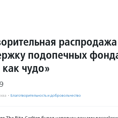
ворительная распродажа
ержку подопечных фонд
 как чудо»
9
ква
·
Благотвори­тель­ность и доброволь­чест­во