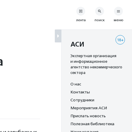
лента
поиск
меню
18+
АСИ
а
Экспертная организация
и информационное
агентство некоммерческого
сектора
О нас
Контакты
Сотрудники
Мероприятия АСИ
Прислать новость
Полезная библиотека
Наши издания