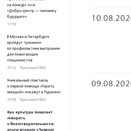
на конкурс эссе
«Добро.Центр — человеку
10.08.202
будущего»
17:39
В Москве и Петербурге
пройдут тренинги
по профилактике выгорания
для помогающих
специалистов
15:32
·
Прислано НКО
Уникальный спектакль
09.08.202
о первой помощи «Гореть
звездой» покажут в Пушкино
13:58
·
Прислано НКО
Как культура помогает
говорить
о благотворительности:
итоги второго «Теплого