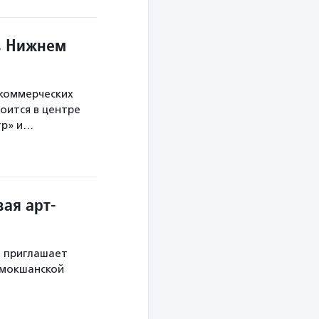
в Нижнем
екоммерческих
оится в центре
тр» и…
ая арт-
й приглашает
 мокшанской