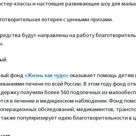
астер-классы и настоящие развивающие шоу для малы
аготворительная лотерея с ценными призами.
средства будут направлены на работу благотворител
».
ый.
ьный фонд
«Жизнь как чудо»
оказывает помощь детям и
ваниями печени по всей России. В этом году фонд от
ддержку получили более 560 подопечных из малообес
тся в лечении и медицинском наблюдении. Фонд помо
еоперационных обследований, медикаментов, трансп
а также популяризирует идею благотворительности в 