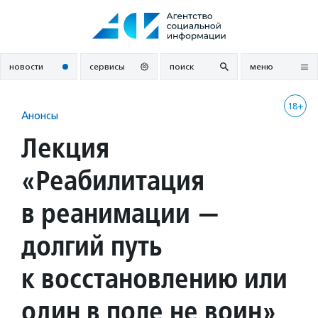
Перейти
к
содержанию
новости
сервисы
поиск
меню
18+
Анонсы
Лекция
«Реабилитация
в реанимации —
долгий путь
к восстановлению или
один в поле не воин»