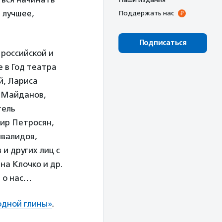
 лучшее,
Поддержать нас
Подписаться
российской и
 в Год театра
й, Лариса
с Майданов,
тель
ир Петросян,
нвалидов,
и других лиц с
а Клочко и др.
и о нас…
одной глины»
.