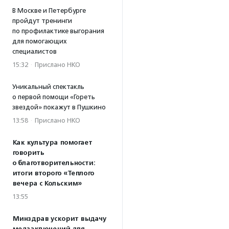
В Москве и Петербурге
пройдут тренинги
по профилактике выгорания
для помогающих
специалистов
15:32
·
Прислано НКО
Уникальный спектакль
о первой помощи «Гореть
звездой» покажут в Пушкино
13:58
·
Прислано НКО
Как культура помогает
говорить
о благотворительности:
итоги второго «Теплого
вечера с Кольским»
13:55
Минздрав ускорит выдачу