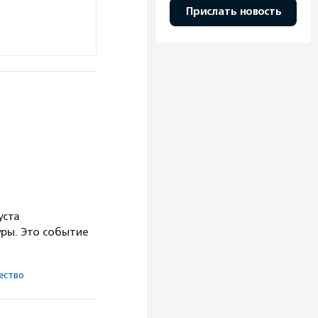
Прислать новость
уста
ры. Это событие
ест­во