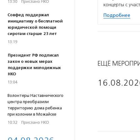
13:30
·
Прислано НКО
концерты с учас
Совфед поддержал
Подробнее
инициативу о бесплатной
юридической помощи
сиротам старше 23 лет
13:19
Президент РФ подписал
закон о новых мерах
ЕЩЁ МЕРОПР
поддержки молодежных
НКО
16.08.202
13:04
Волонтеры Наставнического
центра преобразили
территорию дома ребенка
при колонии в Можайске
10:32
·
Прислано НКО