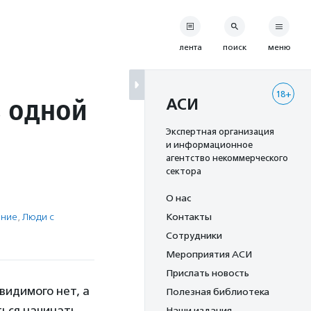
лента
поиск
меню
18+
з одной
АСИ
Экспертная организация
и информационное
агентство некоммерческого
сектора
О нас
ение
,
Люди с
Контакты
Сотрудники
Мероприятия АСИ
Прислать новость
 видимого нет, а
Полезная библиотека
ться начинать
Наши издания