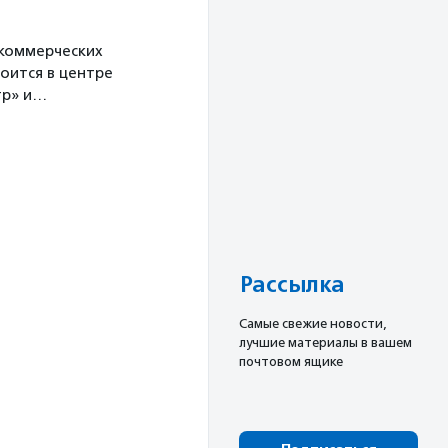
екоммерческих
оится в центре
тр» и…
Рассылка
Cамые свежие новости,
лучшие материалы в вашем
почтовом ящике