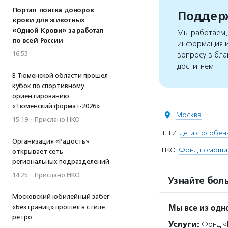
Портал поиска доноров
Поддерж
крови для животных
«Одной Крови» заработал
Мы работаем, 
по всей России
информация и
16:53
вопросу в бла
достигнем
В Тюменской области прошел
кубок по спортивному
ориентированию
«Тюменский формат-2026»
Москва
15:19
·
Прислано НКО
ТЕГИ:
дети с особен
Организация «Радость»
НКО:
Фонд помощи д
открывает сеть
региональных подразделений
14:25
·
Прислано НКО
Узнайте боль
Московский юбилейный забег
Мы все из одн
«Без границ» прошел в стиле
ретро
Услуги:
Фонд «М