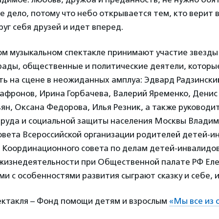
е дело, потому что небо открывается тем, кто верит в
уг себя друзей и идет вперед.
ом музыкальном спектакле принимают участие звезды 
ады, общественные и политические деятели, которые
ь на сцене в неожиданных амплуа: Эдвард Радзински
Сафронов, Ирина Горбачева, Валерий Яременко, Дени
н, Оксана Федорова, Илья Резник, а также руководи
руда и социальной защиты населения Москвы Владим
овета Всероссийской организации родителей детей-и
Координационного совета по делам детей-инвалидов 
жизнедеятельности при Общественной палате РФ Елен
ми с особенностями развития сыграют сказку и себе, 
ектакля – Фонд помощи детям и взрослым
«Мы все из 