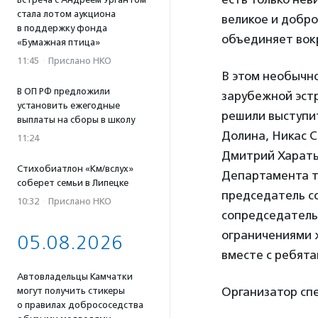
стала лотом аукциона
великое и добро
в поддержку фонда
объединяет вокр
«Бумажная птица»
11:45
·
Прислано НКО
В этом необычн
В ОП РФ предложили
зарубежной эстр
установить ежегодные
решили выступит
выплаты на сборы в школу
Долина, Никас 
11:24
Дмитрий Харатья
Стихобиатлон «Км/вслух»
Департамента т
соберет семьи в Липецке
председатель с
10:32
·
Прислано НКО
сопредседатель 
ограничениями 
05.08.2026
вместе с ребята
Автовладельцы Камчатки
Организатор сп
могут получить стикеры
о правилах добрососедства