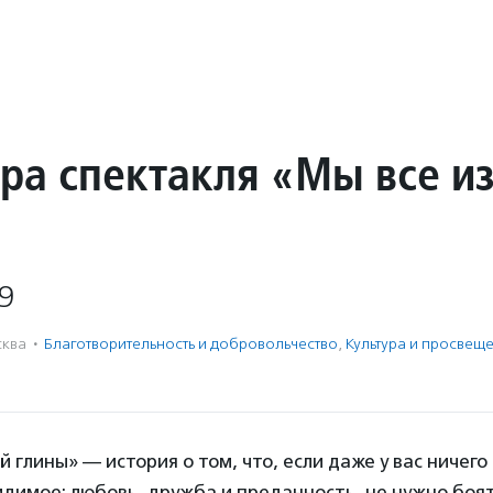
ра спектакля «Мы все и
9
ква
·
Благотвори­тель­ность и доброволь­чест­во
,
Культура и просвещ
 глины» — история о том, что, если даже у вас ничего
идимое: любовь, дружба и преданность, не нужно боя