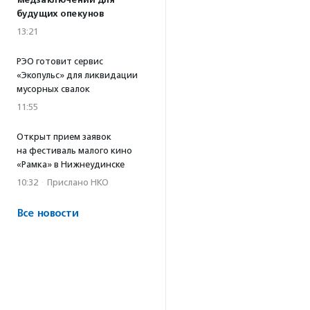
медзаключений для
будущих опекунов
13:21
РЭО готовит сервис
«Экопульс» для ликвидации
мусорных свалок
11:55
Открыт прием заявок
на фестиваль малого кино
«Рамка» в Нижнеудинске
10:32
·
Прислано НКО
Все новости