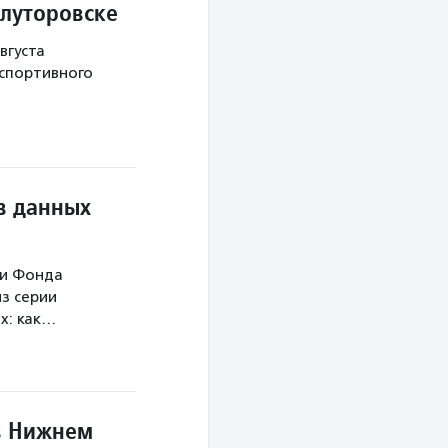
Ялуторовске
вгуста
 спортивного
в данных
ми Фонда
з серии
х: как…
в Нижнем