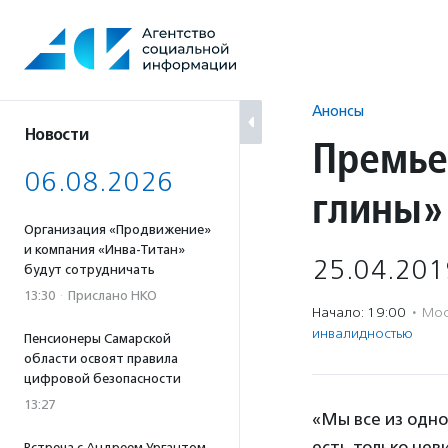
Перейти
к
содержанию
Анонсы
Новости
Премье
06.08.2026
глины»
Организация «Продвижение»
и компания «Инва-Титан»
25.04.201
будут сотрудничать
13:30
·
Прислано НКО
Начало: 19:00
·
Мос
инвалидностью
Пенсионеры Самарской
области освоят правила
цифровой безопасности
13:27
«Мы все из одной
есть только нев
Встреча с Андреем Ургантом