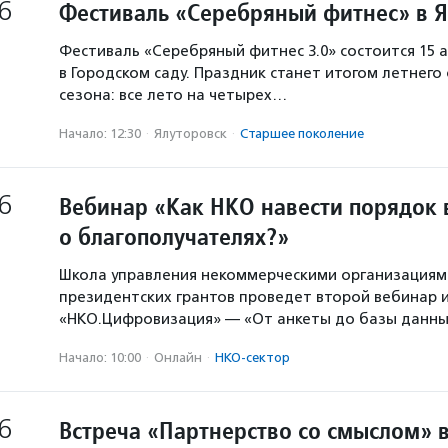
6
Фестиваль «Серебряный фитнес» в 
Фестиваль «Серебряный фитнес 3.0» состоится 15 а
в Городском саду. Праздник станет итогом летнего
сезона: все лето на четырех…
Начало: 12:30
·
Ялуторовск
·
Старшее поколение
6
Вебинар «Как НКО навести порядок 
о благополучателях?»
Школа управления некоммерческими организация
президентских грантов проведет второй вебинар и
«НКО.Цифровизация» — «От анкеты до базы данны
Начало: 10:00
·
Онлайн
·
НКО-сектор
6
Встреча «Партнерство со смыслом» 