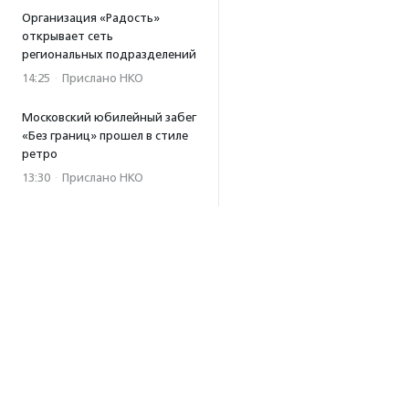
Организация «Радость»
открывает сеть
региональных подразделений
14:25
·
Прислано НКО
Московский юбилейный забег
«Без границ» прошел в стиле
ретро
13:30
·
Прислано НКО
Совфед поддержал
инициативу о бесплатной
юридической помощи
сиротам старше 23 лет
13:19
Президент РФ подписал
закон о новых мерах
поддержки молодежных
НКО