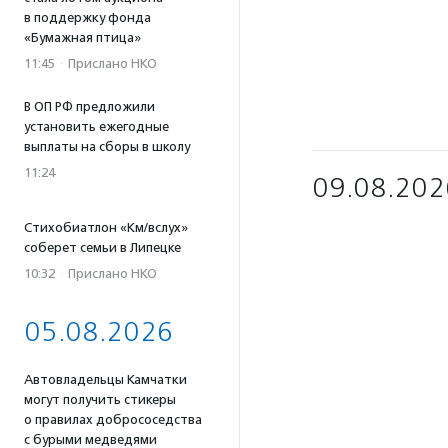
в поддержку фонда
«Бумажная птица»
11:45
·
Прислано НКО
В ОП РФ предложили
установить ежегодные
выплаты на сборы в школу
11:24
09.08.202
Стихобиатлон «Км/вслух»
соберет семьи в Липецке
10:32
·
Прислано НКО
05.08.2026
Автовладельцы Камчатки
могут получить стикеры
о правилах добрососедства
с бурыми медведями