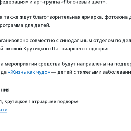
федерация» и арт-группа «Яблоневый цвет».
а также ждут благотворительная ярмарка, фотозона д
рограмма для детей.
ганизовано совместно с синодальным отделом по де
ой школой Крутицкого Патриаршего подворья.
на мероприятии средства будут направлены на подде
нда
«Жизнь как чудо»
— детей с тяжелыми заболевани
ения
 11, Крутицкое Патриаршее подворье
рте