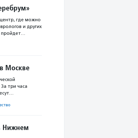
Церебрум»
центр, где можно
врологов и других
а пройдет…
 в Москве
ческой
За три часа
несут…
ест­во
в Нижнем