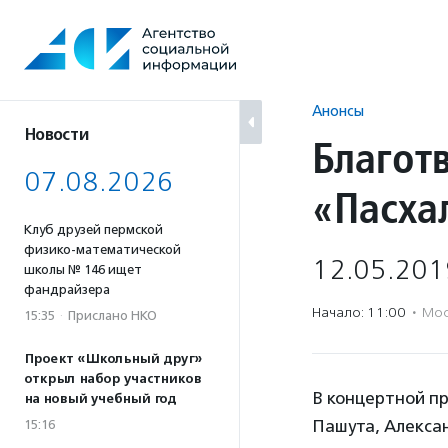
Перейти
к
содержанию
Анонсы
Новости
Благот
07.08.2026
«Пасха
Клуб друзей пермской
физико-математической
12.05.201
школы № 146 ищет
фандрайзера
Начало: 11:00
·
Мос
15:35
·
Прислано НКО
Проект «Школьный друг»
открыл набор участников
В концертной п
на новый учебный год
Пашута, Алексан
15:16