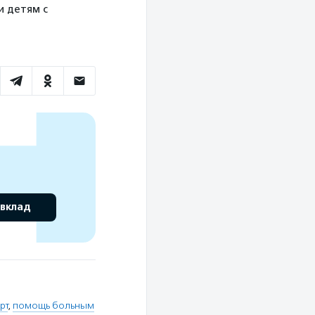
и детям с
 вклад
рт
,
помощь больным