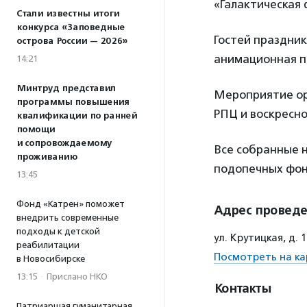
«Галактическая 
Стали известны итоги
конкурса «Заповедные
Гостей праздник
острова России — 2026»
анимационная п
14:21
Минтруд представил
Мероприятие ор
программы повышения
РПЦ и воскресн
квалификации по ранней
помощи
и сопровождаемому
Все собранные 
проживанию
подопечных фо
13:45
Фонд «Катрен» поможет
Адрес провед
внедрить современные
подходы к детской
ул. Крутицкая, д.
реабилитации
Посмотреть на ка
в Новосибирске
13:15
·
Прислано НКО
Контакты
Патриаршая гуманитарная