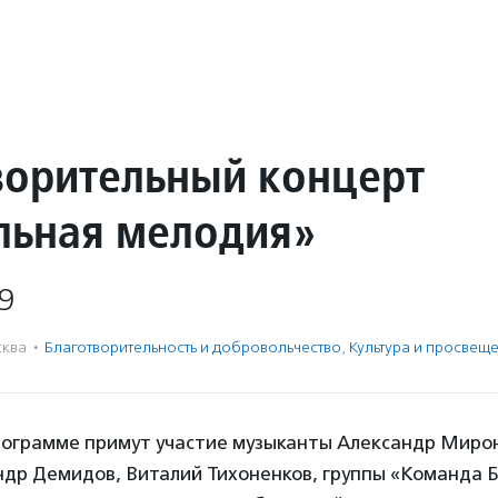
ворительный концерт
льная мелодия»
9
ква
·
Благотвори­тель­ность и доброволь­чест­во
,
Культура и просвещ
рограмме примут участие музыканты Александр Миро
др Демидов, Виталий Тихоненков, группы «Команда Б