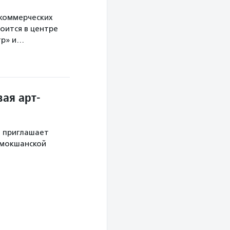
екоммерческих
оится в центре
тр» и…
ая арт-
й приглашает
 мокшанской