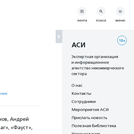
лента
поиск
меню
18+
АСИ
Экспертная организация
и информационное
агентство некоммерческого
сектора
О нас
ение
Контакты
Сотрудники
Мероприятия АСИ
Прислать новость
нов, Андрей
Полезная библиотека
аг», «Фауст»,
Наши издания