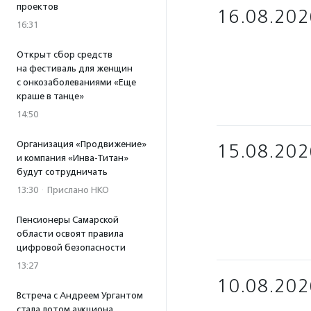
проектов
16.08.202
16:31
Открыт сбор средств
на фестиваль для женщин
с онкозаболеваниями «Еще
краше в танце»
14:50
Организация «Продвижение»
15.08.202
и компания «Инва-Титан»
будут сотрудничать
13:30
·
Прислано НКО
Пенсионеры Самарской
области освоят правила
цифровой безопасности
13:27
10.08.202
Встреча с Андреем Ургантом
стала лотом аукциона