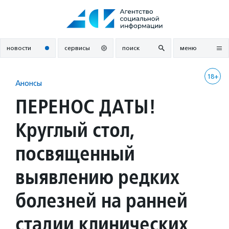
Перейти
к
содержанию
новости
сервисы
поиск
меню
18+
Анонсы
ПЕРЕНОС ДАТЫ!
Круглый стол,
посвященный
выявлению редких
болезней на ранней
стадии клинических