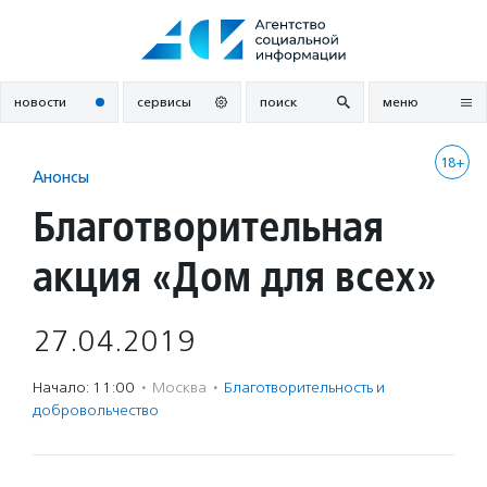
Перейти
к
содержанию
новости
сервисы
поиск
меню
18+
Анонсы
Благотворительная
акция «Дом для всех»
27.04.2019
Начало: 11:00
·
Москва
·
Благотвори­тель­ность и
доброволь­чест­во