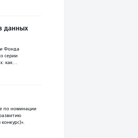
в данных
ми Фонда
з серии
х: как…
е по номинации
 развитию
конкурс)».