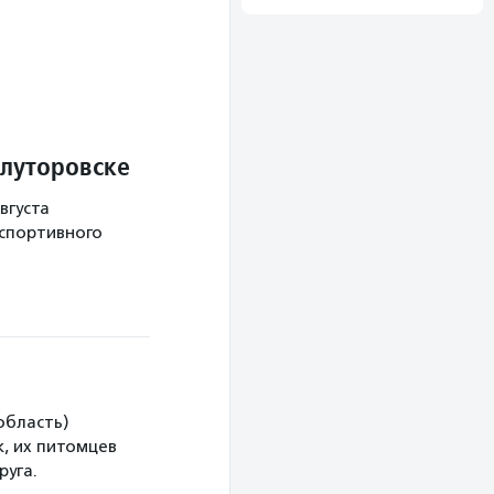
Ялуторовске
вгуста
 спортивного
область)
, их питомцев
руга.