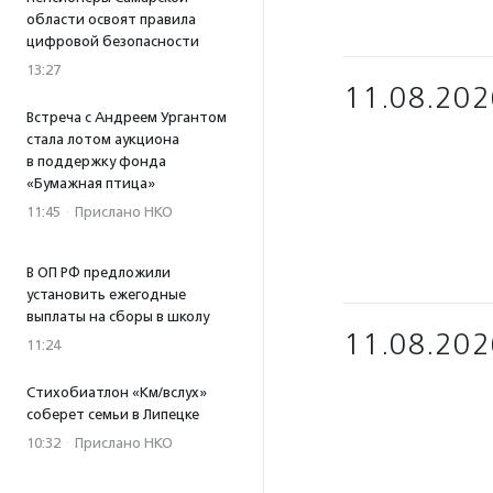
области освоят правила
цифровой безопасности
13:27
11.08.202
Встреча с Андреем Ургантом
стала лотом аукциона
в поддержку фонда
«Бумажная птица»
11:45
·
Прислано НКО
В ОП РФ предложили
установить ежегодные
выплаты на сборы в школу
11.08.202
11:24
Стихобиатлон «Км/вслух»
соберет семьи в Липецке
10:32
·
Прислано НКО