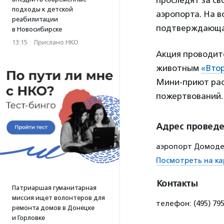
проследят за св
подходы к детской
аэропорта. На в
реабилитации
подтверждающая
в Новосибирске
13:15
·
Прислано НКО
Акция проводит
животным
«Вто
Мини-приют расп
пожертвований.
Адрес провед
аэропорт Домод
Посмотреть на ка
Контакты
Патриаршая гуманитарная
миссия ищет волонтеров для
телефон: (495) 795
ремонта домов в Донецке
и Горловке