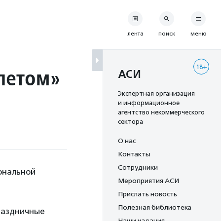
лента
поиск
меню
18+
летом»
АСИ
Экспертная организация
и информационное
агентство некоммерческого
сектора
О нас
Контакты
Сотрудники
ональной
Мероприятия АСИ
Прислать новость
Полезная библиотека
праздничные
Наши издания