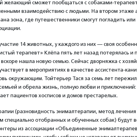
й желающий сможет пообщаться с собаками-терапев
ченными взаимодействию с людьми. На втором этаже 
ана зона, где путешественники смогут погладить или
оциации.
участие 14 животных, у каждого из них — своя особенн
стый терапевт» Клёпа пять лет назад потерялась и 
 вскоре нашла новую семью. Сейчас дворняжка с хозяй
участвует в мероприятиях в качестве ассистента-кан
овь окружающим. Тойтерьер Тася за семь лет пережил
 семьей и обрела жизнь, полную любви и приключений
ает пациентов хосписов и домов престарелых.
рапии (разновидность энималтерапии, метод лечения
м специально отобранных и обученных собак) будут в
онтеры из ассоциации «Объединенные энималтерапев