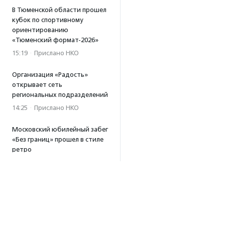
В Тюменской области прошел
кубок по спортивному
ориентированию
«Тюменский формат-2026»
15:19
·
Прислано НКО
Организация «Радость»
открывает сеть
региональных подразделений
14:25
·
Прислано НКО
Московский юбилейный забег
«Без границ» прошел в стиле
ретро
13:30
·
Прислано НКО
Совфед поддержал
инициативу о бесплатной
юридической помощи
сиротам старше 23 лет