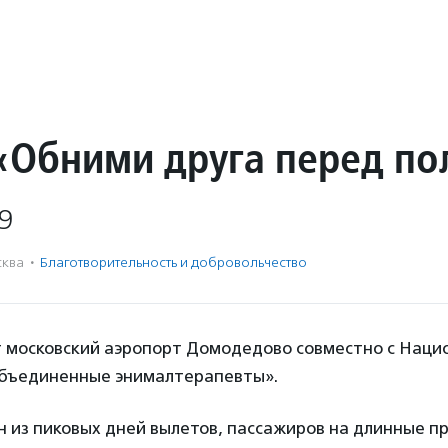
«Обними друга перед по
9
ква
·
Благотвори­тель­ность и доброволь­чест­во
 московский аэропорт Домодедово совместно с Наци
бъединенные энималтерапевты».
ин из пиковых дней вылетов, пассажиров на длинные 