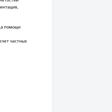
ия гостей
ментация,
да помощи
 счет частных