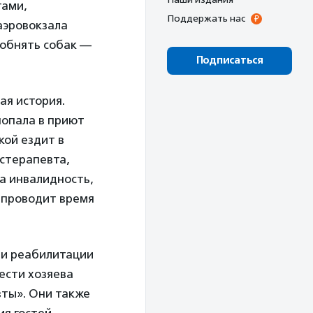
тами,
Поддержать нас
аэровокзала
 обнять собак —
Подписаться
ая история.
попала в приют
кой ездит в
истерапевта,
а инвалидность,
: проводит время
 и реабилитации
ести хозяева
ты». Они также