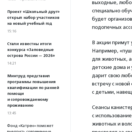
выходные, любо
специально обу
Проект «Школьный друг»
открыл набор участников
будет организов
на новый учебный год
подопечных асс
15:16
В акции примут 
Стали известны итоги
конкурса «Заповедные
Например, «пуши
острова России — 2026»
для животных, а
14:21
детские дома и 
дарит свою люб
Минтруд представил
программы повышения
встречу с новой
квалификации по ранней
с детьми, навещ
помощи
и сопровождаемому
проживанию
Сеансы канисте
13:45
с использование
животных и вол
Фонд «Катрен» поможет
внедрить современные