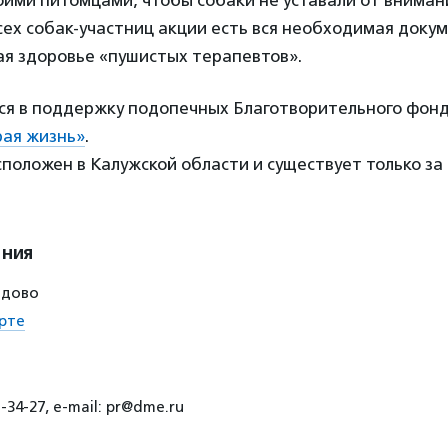
оими питомцами, чтобы собаки не уставали от вниман
сех собак-участниц акции есть вся необходимая доку
 здоровье «пушистых терапевтов».
ся в поддержку подопечных Благотворительного фон
рая жизнь»
.
оложен в Калужской области и существует только за
ения
едово
рте
-34-27, e-mail: pr@dme.ru