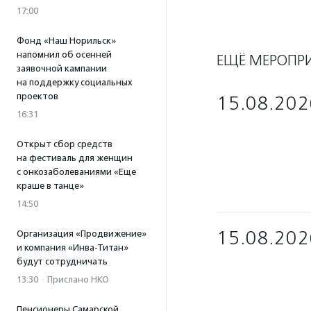
17:00
Фонд «Наш Норильск»
напомнил об осенней
ЕЩЁ МЕРОПР
заявочной кампании
на поддержку социальных
проектов
15.08.202
16:31
Открыт сбор средств
на фестиваль для женщин
с онкозаболеваниями «Еще
краше в танце»
14:50
15.08.202
Организация «Продвижение»
и компания «Инва-Титан»
будут сотрудничать
13:30
·
Прислано НКО
Пенсионеры Самарской