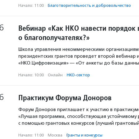
Начало: 11:00
·
Благотвори­тель­ность и доброволь­чест­во
6
Вебинар «Как НКО навести порядок 
о благополучателях?»
Школа управления некоммерческими организация
президентских грантов проведет второй вебинар и
«НКО.Цифровизация» — «От анкеты до базы данны
Начало: 10:00
·
Онлайн
·
НКО-сектор
6
Практикум Форума Доноров
Форум Доноров приглашает к участию в практикум
«Лучшая программа, способствующая устойчивому
с помощью грантовых конкурсов (лучший грантовый 
Начало: 11:00
·
Москва
·
Гранты и конкурсы