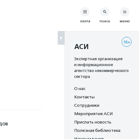
лента
поиск
меню
18+
АСИ
Экспертная организация
и информационное
агентство некоммерческого
сектора
О нас
Контакты
Сотрудники
Мероприятия АСИ
Прислать новость
дов
Полезная библиотека
Наши издания