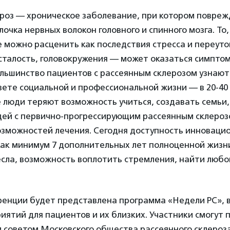
ероз — хроническое заболевание, при котором повре
очка нервных волокон головного и спинного мозга. То,
 можно расценить как последствия стресса и переуто
сталость, головокружения — может оказаться симпто
льшинство пациентов с рассеянным склерозом узнают
вете социальной и профессиональной жизни — в 20-40
 люди теряют возможность учиться, создавать семьи,
дей с первично-прогрессирующим рассеянным склероз
озможностей лечения. Сегодня доступность инноваци
как минимум 7 дополнительных лет полноценной жизн
сла, возможность воплотить стремления, найти любо
ренции будет представлена программа «Недели РС», 
иятий для пациентов и их близких. Участники смогут 
 советом Московского общества рассеянного склероза