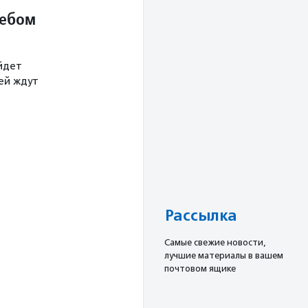
небом
йдет
тей ждут
Рассылка
Cамые свежие новости,
лучшие материалы в вашем
почтовом ящике