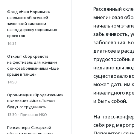
Рассеянный скл
Фонд «Наш Норильск»
миелиновая обол
напомнил об осенней
заявочной кампании
начальном этапе
на поддержку социальных
забывчивость, у
проектов
заболевания. Бо
16:31
диагнозе в расц
Открыт сбор средств
трудоспособные
на фестиваль для женщин
недавно для лю
с онкозаболеваниями «Еще
краше в танце»
существовало в
14:50
может дать им 
инвалидного кре
Организация «Продвижение»
и быть собой.
и компания «Инва-Титан»
будут сотрудничать
13:30
·
Прислано НКО
На пресс-конфе
себя ряд меропр
Пенсионеры Самарской
Попечительским
области освоят правила