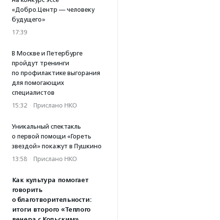
«Добро.Центр — человеку
будущего»
17:39
В Москве и Петербурге
пройдут тренинги
по профилактике выгорания
для помогающих
специалистов
15:32
·
Прислано НКО
Уникальный спектакль
о первой помощи «Гореть
звездой» покажут в Пушкино
13:58
·
Прислано НКО
Как культура помогает
говорить
о благотворительности:
итоги второго «Теплого
вечера с Кольским»