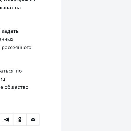
ланах на
 задать
енных
 рассеянного
аться по
.ru
ое общество