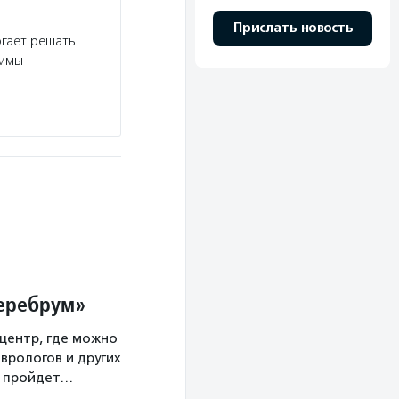
Прислать новость
огает решать
аммы
Церебрум»
центр, где можно
врологов и других
а пройдет…