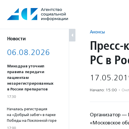
Перейти
к
содержанию
Анонсы
Новости
Пресс-
06.08.2026
РС в Ро
Минздрав уточнил
правила передачи
17.05.201
пациентам
незарегистрированных
в России препаратов
Начало: 15:00
·
Онл
17:30
Началась регистрация
Организатор — 
на «Добрый забег» в парке
Победы на Поклонной горе
«Московское общ
17:00