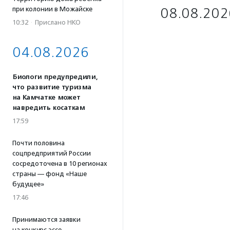
при колонии в Можайске
08.08.202
10:32
·
Прислано НКО
04.08.2026
Биологи предупредили,
что развитие туризма
на Камчатке может
навредить косаткам
17:59
Почти половина
соцпредприятий России
сосредоточена в 10 регионах
страны — фонд «Наше
будущее»
17:46
Принимаются заявки
на конкурс эссе