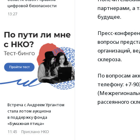
цифровой безопасности
партнерами, а т
13:27
будущее.
Пресс-конферен
вопросы предст
организаций, ве
склероза.
По вопросам ак
телефону: +7-903
(Межрегиональн
рассеянного скл
Встреча с Андреем Ургантом
стала лотом аукциона
в поддержку фонда
«Бумажная птица»
11:45
·
Прислано НКО