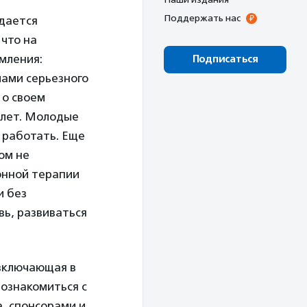
Поддержать нас
ждается
 что на
мления:
Подписаться
мами серьезного
 о своем
 лет. Молодые
 работать. Еще
ом не
онной терапии
и без
вь, развиваться
включающая в
познакомиться с
, спонсорами и