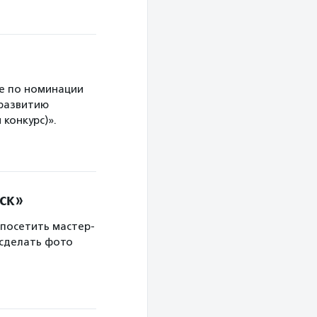
е по номинации
 развитию
конкурс)».
ск»
 посетить мастер-
 сделать фото