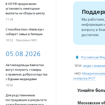
В ОП РФ предложили
установить ежегодные
Поддерж
выплаты на сборы в школу
Мы работаем, 
11:24
информация и
Стихобиатлон «Км/вслух»
вопросу в бла
соберет семьи в Липецке
достигнем
10:32
·
Прислано НКО
05.08.2026
Российская Фе
Автовладельцы Камчатки
ТЕГИ:
люди с инвал
могут получить стикеры
НКО:
Межрегиональ
о правилах добрососедства
склероза (РС)"
с бурыми медведями
18:02
Узнайте боль
Для родственников
пострадавших в результате
Московское об
атаки беспилотников под