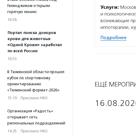
Геленджиком открыли
Услуги:
Московс
горячую линию
и психологическ
16:58
возникающие пр
иппотерапии, к
Портал поиска доноров
Подробнее
крови для животных
«Одной Крови» заработал
по всей России
16:53
В Тюменской области прошел
кубок по спортивному
ЕЩЁ МЕРОПР
ориентированию
«Тюменский формат-2026»
15:19
·
Прислано НКО
16.08.202
Организация «Радость»
открывает сеть
региональных подразделений
14:25
·
Прислано НКО