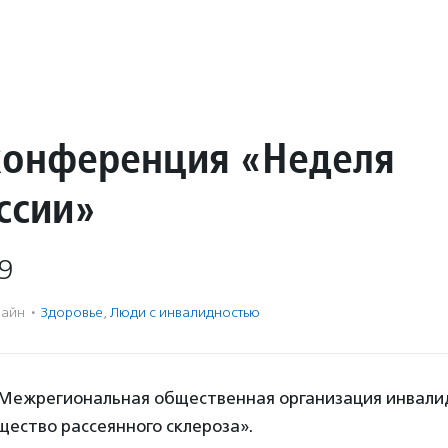
конференция «Неделя
ссии»
9
айн
·
Здоровье
,
Люди с инвалидностью
Межрегиональная общественная организация инвали
ество рассеянного склероза».