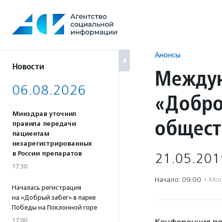
Перейти
к
содержанию
Анонсы
Новости
Междун
06.08.2026
«Добро
Минздрав уточнил
общест
правила передачи
пациентам
незарегистрированных
в России препаратов
21.05.201
17:30
Начало: 09:00
·
Мос
Началась регистрация
на «Добрый забег» в парке
Победы на Поклонной горе
17:00