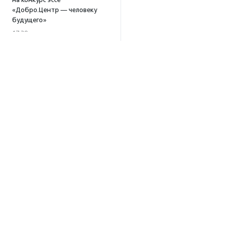
«Добро.Центр — человеку
будущего»
17:39
В Москве и Петербурге
пройдут тренинги
по профилактике выгорания
для помогающих
специалистов
15:32
·
Прислано НКО
Уникальный спектакль
о первой помощи «Гореть
звездой» покажут в Пушкино
13:58
·
Прислано НКО
Как культура помогает
Об агентстве
говорить
о благотворительности:
Об агентстве
итоги второго «Теплого
Сотрудники
вечера с Кольским»