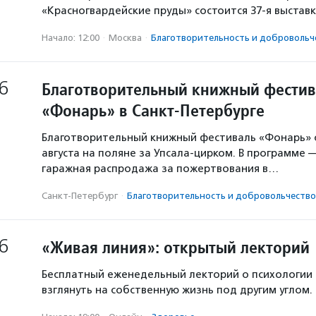
«Красногвардейские пруды» состоится 37-я выстав
Начало: 12:00
·
Москва
·
Благотвори­тель­ность и доброволь­ч
6
Благотворительный книжный фестив
«Фонарь» в Санкт-Петербурге
Благотворительный книжный фестиваль «Фонарь» с
августа на поляне за Упсала-цирком. В программе 
гаражная распродажа за пожертвования в…
Санкт-Петербург
·
Благотвори­тель­ность и доброволь­чест­во
6
«Живая линия»: открытый лекторий
Бесплатный еженедельный лекторий о психологии
взглянуть на собственную жизнь под другим углом.