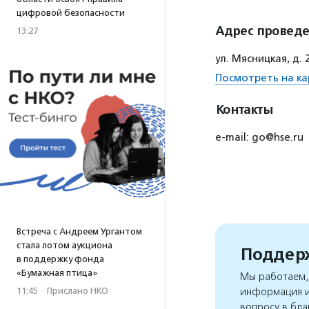
цифровой безопасности
Адрес провед
13:27
ул. Мясницкая, д. 
Посмотреть на ка
Контакты
e-mail: go@hse.ru
Встреча с Андреем Ургантом
стала лотом аукциона
Поддерж
в поддержку фонда
«Бумажная птица»
Мы работаем, 
11:45
·
Прислано НКО
информация и
вопросу в бла