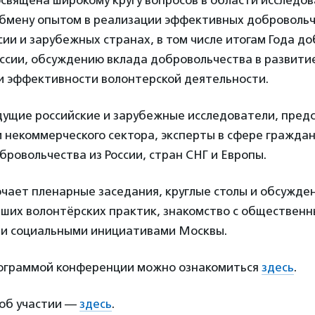
священа широкому кругу вопросов в области исследо
обмену опытом в реализации эффективных доброволь
сии и зарубежных странах, в том числе итогам Года д
оссии, обсуждению вклада добровольчества в развити
 и эффективности волонтерской деятельности.
дущие российские и зарубежные исследователи, пред
и некоммерческого сектора, эксперты в сфере гражда
бровольчества из России, стран СНГ и Европы.
чает пленарные заседания, круглые столы и обсужден
чших волонтёрских практик, знакомство с обществен
и социальными инициативами Москвы.
ограммой конференции можно ознакомиться
здесь
.
об участии —
здесь
.