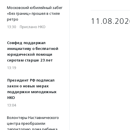
Московский юбилейный забег
«Без границ» прошел в стиле
11.08.202
ретро
13:30
·
Прислано НКО
Совфед поддержал
инициативу о бесплатной
юридической помощи
сиротам старше 23 лет
13:19
Президент РФ подписал
закон о новых мерах
поддержки молодежных
НКО
13:04
Волонтеры Наставнического
центра преобразили
территорию дома ребенка