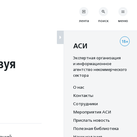
лента
поиск
меню
18+
АСИ
вуя
Экспертная организация
и информационное
агентство некоммерческого
сектора
О нас
Контакты
Сотрудники
Мероприятия АСИ
Прислать новость
Полезная библиотека
Наши издания