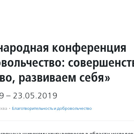
ародная конференция
вольчество: совершенст
во, развиваем себя»
9 – 23.05.2019
ква
·
Благотвори­тель­ность и доброволь­чест­во