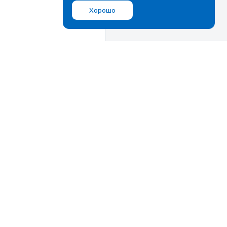
Хорошо
Мы в соц.сетях
ВКонтакте
Дзен