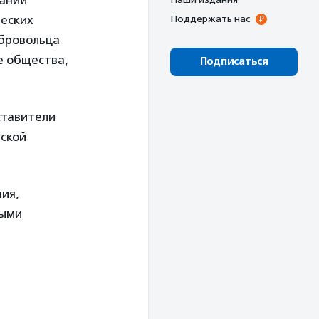
ваний
ческих
Поддержать нас
обровольца
е общества,
Подписаться
ставители
нской
ия,
ными