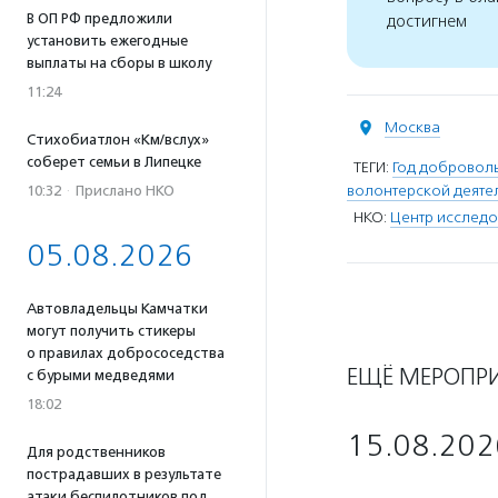
В ОП РФ предложили
достигнем
установить ежегодные
выплаты на сборы в школу
11:24
Москва
Стихобиатлон «Км/вслух»
соберет семьи в Липецке
ТЕГИ:
Год доброволь
волонтерской деяте
10:32
·
Прислано НКО
НКО:
Центр исследо
05.08.2026
Автовладельцы Камчатки
могут получить стикеры
о правилах добрососедства
ЕЩЁ МЕРОПР
с бурыми медведями
18:02
15.08.202
Для родственников
пострадавших в результате
атаки беспилотников под