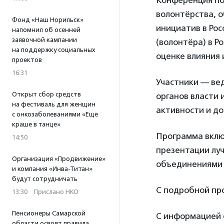
Конференция по
волонтёрства, 
Фонд «Наш Норильск»
инициатив в Рос
напомнил об осенней
заявочной кампании
(волонтёра) в Р
на поддержку социальных
оценке влияния
проектов
16:31
Участники — ве
Открыт сбор средств
органов власти 
на фестиваль для женщин
активности и до
с онкозаболеваниями «Еще
краше в танце»
Программа вклю
14:50
презентации лу
Организация «Продвижение»
объединениями 
и компания «Инва-Титан»
будут сотрудничать
С подробной пр
13:30
·
Прислано НКО
Пенсионеры Самарской
С информацией 
области освоят правила