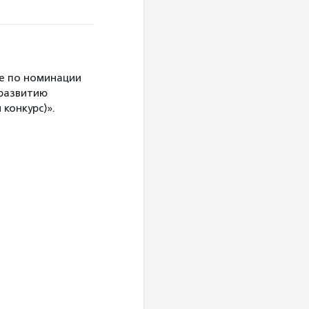
е по номинации
 развитию
конкурс)».