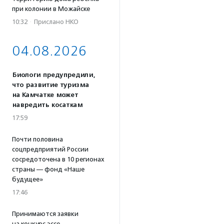
при колонии в Можайске
10:32
·
Прислано НКО
04.08.2026
Биологи предупредили,
что развитие туризма
на Камчатке может
навредить косаткам
17:59
Почти половина
соцпредприятий России
сосредоточена в 10 регионах
страны — фонд «Наше
будущее»
17:46
Принимаются заявки
на конкурс эссе