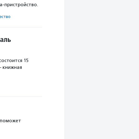
ка-пристройство.
ест­во
аль
остоится 15
— книжная
 поможет