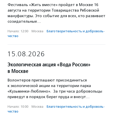
Фестиваль «Жить вместе» пройдет в Москве 16
августа на территории Товарищества Рябовской
мануфактуры. Это событие для всех, кто развивает
созидательные…
Начало: 12:00
·
Москва
·
Благотвори­тель­ность и доброволь­
чест­во
15.08.2026
Экологическая акция «Вода России»
в Москве
Волонтеров приглашают присоединиться
к экологической акции на территории парка
«Кузьминки-Люблино». За три часа добровольцы
приведут в порядок берег пруда и внесут…
Начало: 10:00
·
Москва
·
Благотвори­тель­ность и доброволь­
чест­во