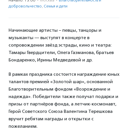
Начало: 13:00
·
Москва
·
Благотвори­тель­ность и
доброволь­чест­во
,
Семья и дети
Начинающие артисты – певцы, танцоры и
музыканты — выступят в концерте в
сопровождении звёзд эстрады, кино и театра:
Тамары Гвердцители, Олега Газманова, братьев
Бондаренко, Ирины Медведевой и др.
В рамках праздника состоится награждение юных
талантов премией «Золотой шар», основанной
Благотворительным фондом «Возрождение и
надежда». Победители также получат подарки и
призы от партнёров фонда, а летчик-космонавт,
Герой Советского Союза Валентина Терешкова
вручит ребятам награды и открытки с
пожеланием.