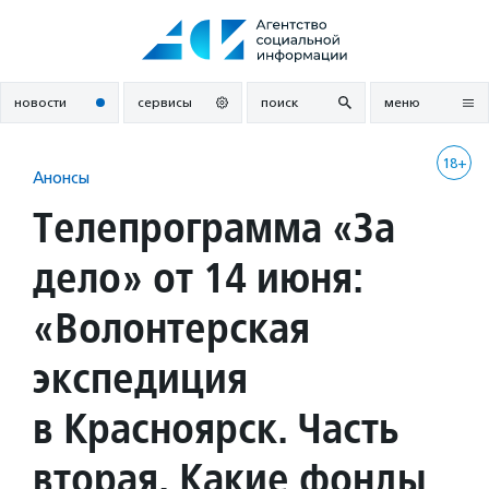
Перейти
к
содержанию
новости
сервисы
поиск
меню
18+
Анонсы
Телепрограмма «За
дело» от 14 июня:
«Волонтерская
экспедиция
в Красноярск. Часть
вторая. Какие фонды