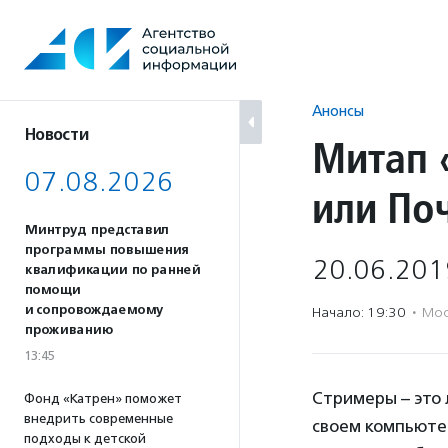
Перейти
к
содержанию
Анонсы
Новости
Митап 
07.08.2026
или По
Минтруд представил
программы повышения
20.06.201
квалификации по ранней
помощи
и сопровождаемому
Начало: 19:30
·
Мос
проживанию
13:45
Стримеры – это 
Фонд «Катрен» поможет
внедрить современные
своем компьютер
подходы к детской