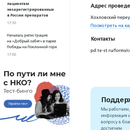
пациентам
Адрес провед
незарегистрированных
в России препаратов
Хохловский переул
17:30
Посмотреть на ка
Началась регистрация
Контакты
на «Добрый забег» в парке
Победы на Поклонной горе
pd.te-st.ru/forms
17:00
Поддерж
Мы работаем, 
информация и
вопросу в бла
достигнем