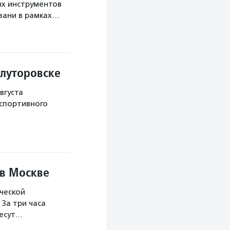
х инструментов
язани в рамках…
Ялуторовске
вгуста
 спортивного
 в Москве
ческой
За три часа
несут…