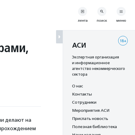
лента
поиск
меню
18+
рами,
АСИ
Экспертная организация
и информационное
агентство некоммерческого
сектора
О нас
Контакты
Сотрудники
Мероприятия АСИ
Прислать новость
ни делают на
Полезная библиотека
а прохождением
Наши издания