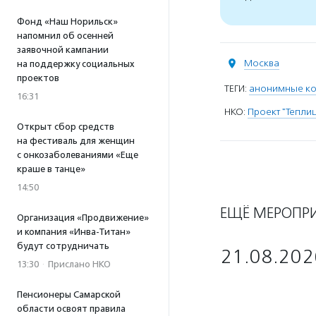
Фонд «Наш Норильск»
напомнил об осенней
заявочной кампании
Москва
на поддержку социальных
проектов
ТЕГИ:
анонимные к
16:31
НКО:
Проект "Тепли
Открыт сбор средств
на фестиваль для женщин
с онкозаболеваниями «Еще
краше в танце»
14:50
ЕЩЁ МЕРОПР
Организация «Продвижение»
и компания «Инва-Титан»
будут сотрудничать
21.08.202
13:30
·
Прислано НКО
Пенсионеры Самарской
области освоят правила