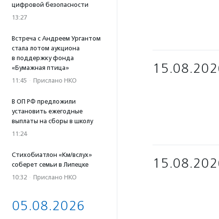
цифровой безопасности
13:27
Встреча с Андреем Ургантом
стала лотом аукциона
в поддержку фонда
15.08.202
«Бумажная птица»
11:45
·
Прислано НКО
В ОП РФ предложили
установить ежегодные
выплаты на сборы в школу
11:24
Стихобиатлон «Км/вслух»
15.08.202
соберет семьи в Липецке
10:32
·
Прислано НКО
05.08.2026