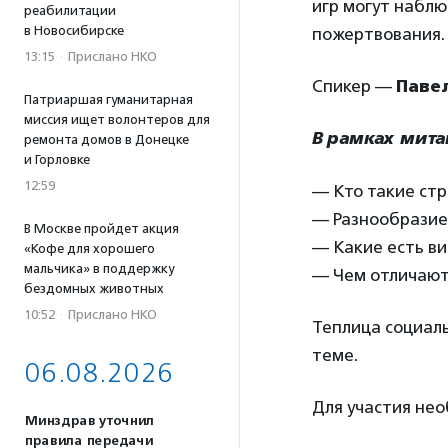
игр могут наблю
реабилитации
в Новосибирске
пожертвования.
13:15
·
Прислано НКО
Спикер —
Паве
Патриаршая гуманитарная
миссия ищет волонтеров для
В рамках мита
ремонта домов в Донецке
и Горловке
12:59
— Кто такие стр
— Разнообразие
В Москве пройдет акция
— Какие есть в
«Кофе для хорошего
мальчика» в поддержку
— Чем отличают
бездомных животных
10:52
·
Прислано НКО
Теплица социаль
теме.
06.08.2026
Для участия не
Минздрав уточнил
правила передачи