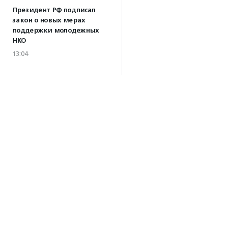
Президент РФ подписал
закон о новых мерах
поддержки молодежных
НКО
13:04
Волонтеры Наставнического
центра преобразили
территорию дома ребенка
при колонии в Можайске
10:32
·
Прислано НКО
Все новости