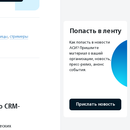
Попасть в ленту
лицы
,
стримеры
Как попасть в новости
АСИ? Пришлите
материал о вашей
организации, новость,
пресс-релиз, анонс
события.
о CRM-
Прислать новость
еских