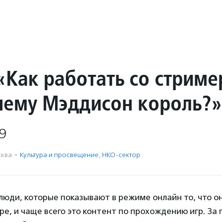
«Как работать со стриме
чему Мэддисон король?»
9
ква
·
Культура и просвещение
,
НКО-сектор
люди, которые показывают в режиме онлайн то, что о
е, и чаще всего это контент по прохождению игр. З