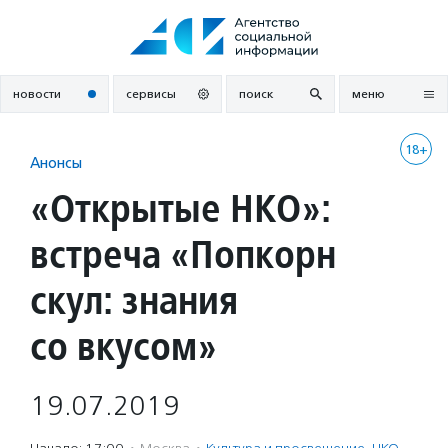
Перейти
к
содержанию
новости
сервисы
поиск
меню
18+
Анонсы
«Открытые НКО»:
встреча «Попкорн
скул: знания
со вкусом»
19.07.2019