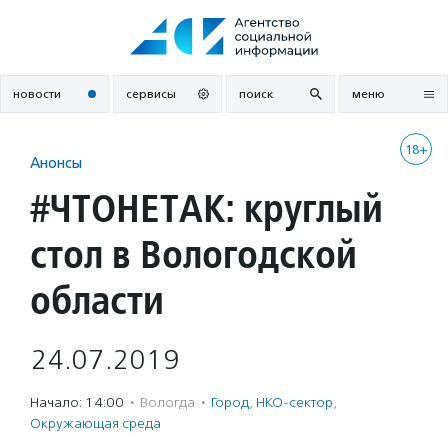
Перейти
к
содержанию
новости
сервисы
поиск
меню
18+
Анонсы
#ЧТОНЕТАК: круглый
стол в Вологодской
области
24.07.2019
Начало: 14:00
·
Вологда
·
Город
,
НКО-сектор
,
Окружающая среда