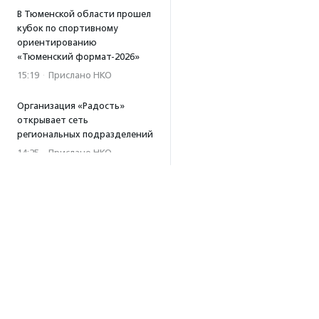
В Тюменской области прошел
кубок по спортивному
ориентированию
«Тюменский формат-2026»
15:19
·
Прислано НКО
Организация «Радость»
открывает сеть
региональных подразделений
14:25
·
Прислано НКО
Московский юбилейный забег
«Без границ» прошел в стиле
ретро
13:30
·
Прислано НКО
Совфед поддержал
инициативу о бесплатной
юридической помощи
сиротам старше 23 лет