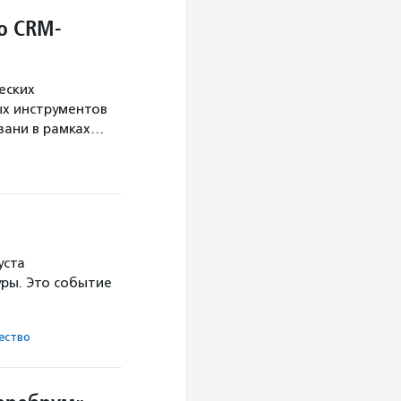
о CRM-
еских
х инструментов
язани в рамках…
уста
ры. Это событие
ест­во