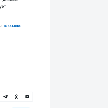
ует
но
по ссылке
.