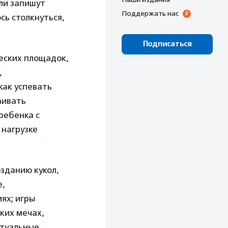
ели запишут
Поддержать нас
сь столкнуться,
Подписаться
ческих площадок,
,
как успевать
аивать
ребенка с
 нагрузке
зданию кукол,
е,
ях; игры
ких мечах,
ктуальные