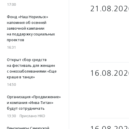
17:00
21.08.202
Фонд «Наш Норильск»
напомнил об осенней
заявочной кампании
на поддержку социальных
проектов
16:31
Открыт сбор средств
на фестиваль для женщин
16.08.202
с онкозаболеваниями «Еще
краше в танце»
14:50
Организация «Продвижение»
и компания «Инва-Титан»
будут сотрудничать
13:30
·
Прислано НКО
Пенсионеры Самарской