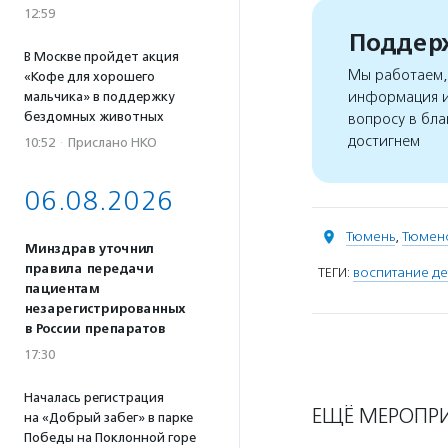
12:59
Поддерж
В Москве пройдет акция
Мы работаем, 
«Кофе для хорошего
информация и
мальчика» в поддержку
бездомных животных
вопросу в бла
достигнем
10:52
·
Прислано НКО
06.08.2026
Тюмень
,
Тюменс
Минздрав уточнил
правила передачи
ТЕГИ:
воспитание де
пациентам
незарегистрированных
в России препаратов
17:30
Началась регистрация
ЕЩЁ МЕРОПР
на «Добрый забег» в парке
Победы на Поклонной горе