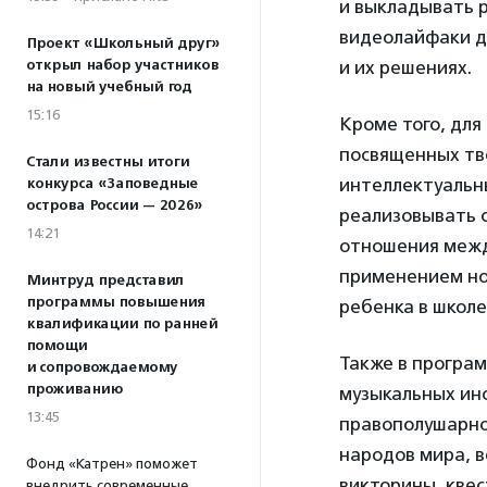
и выкладывать р
видеолайфаки дл
Проект «Школьный друг»
открыл набор участников
и их решениях.
на новый учебный год
15:16
Кроме того, для
посвященных тво
Стали известны итоги
интеллектуальн
конкурса «Заповедные
острова России — 2026»
реализовывать 
14:21
отношения межд
применением нов
Минтруд представил
программы повышения
ребенка в школе
квалификации по ранней
помощи
Также в програ
и сопровождаемому
проживанию
музыкальных инс
13:45
правополушарно
народов мира, в
Фонд «Катрен» поможет
викторины, квес
внедрить современные