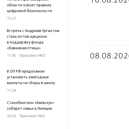
16.08.202
области освоят правила
цифровой безопасности
13:27
Встреча с Андреем Ургантом
стала лотом аукциона
в поддержку фонда
«Бумажная птица»
08.08.202
11:45
·
Прислано НКО
В ОП РФ предложили
установить ежегодные
выплаты на сборы в школу
11:24
Стихобиатлон «Км/вслух»
соберет семьи в Липецке
10:32
·
Прислано НКО