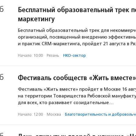
6
Бесплатный образовательный трек п
маркетингу
Бесплатный образовательный трек для некоммерч
организаций, посвященный внедрению эффективны
и практик CRM-маркетинга, пройдет 21 августа в Р
Начало: 10:00
·
Рязань
·
НКО-сектор
6
Фестиваль сообществ «Жить вместе»
Фестиваль «Жить вместе» пройдет в Москве 16 авг
на территории Товарищества Рябовской мануфакту
для всех, кто развивает созидательные…
Начало: 12:00
·
Москва
·
Благотвори­тель­ность и доброволь­ч