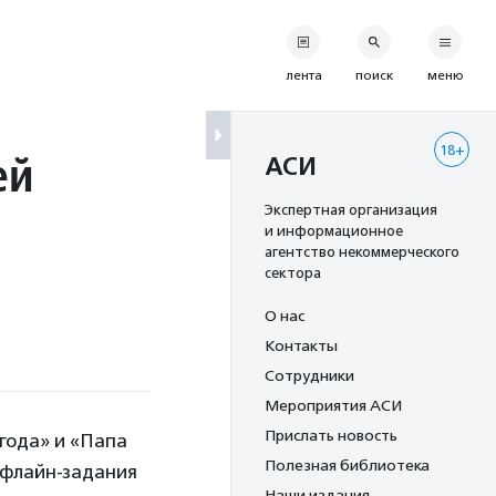
лента
поиск
меню
18+
ей
АСИ
Экспертная организация
и информационное
агентство некоммерческого
сектора
О нас
Контакты
Сотрудники
Мероприятия АСИ
Прислать новость
года» и «Папа
Полезная библиотека
офлайн-задания
Наши издания