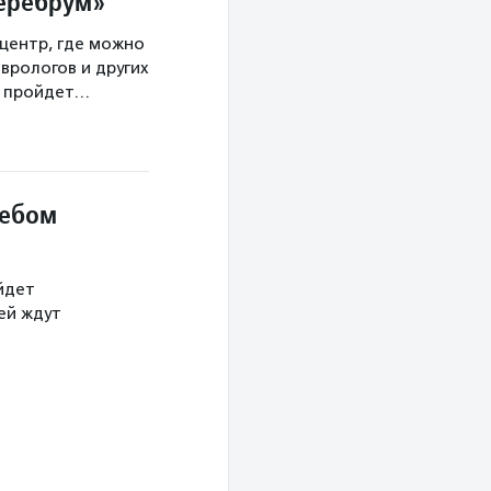
Церебрум»
центр, где можно
врологов и других
а пройдет…
небом
йдет
тей ждут