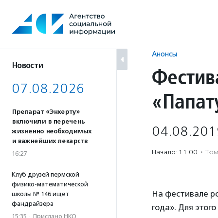
Перейти
к
содержанию
Анонсы
Новости
Фестив
07.08.2026
«Папат
Препарат «Энхерту»
включили в перечень
04.08.201
жизненно необходимых
и важнейших лекарств
Начало: 11:00
·
Тюм
16:27
Клуб друзей пермской
физико-математической
На фестивале ро
школы № 146 ищет
фандрайзера
года». Для этог
15:35
·
Прислано НКО