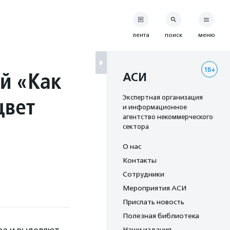
лента
поиск
меню
18+
й «Как
АСИ
цвет
Экспертная организация
и информационное
агентство некоммерческого
сектора
О нас
Контакты
Сотрудники
Мероприятия АСИ
Прислать новость
Полезная библиотека
Наши издания