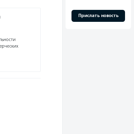
Прислать новость
и
льности
ерческих