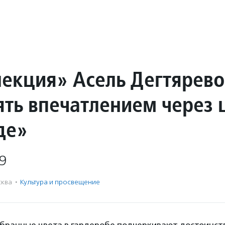
лекция» Асель Дегтярево
ять впечатлением через 
де»
9
ква
·
Культура и просвещение