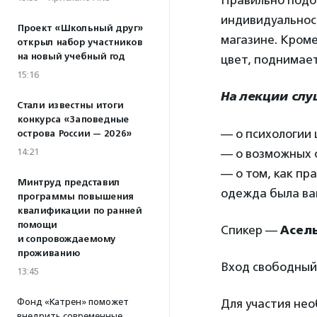
Правильно подо
индивидуальност
Проект «Школьный друг»
магазине. Кроме
открыл набор участников
на новый учебный год
цвет, поднимает
15:16
На лекции слу
Стали известны итоги
конкурса «Заповедные
— о психологии 
острова России — 2026»
14:21
— о возможных 
— о том, как пр
Минтруд представил
одежда была ва
программы повышения
квалификации по ранней
помощи
Спикер —
Асел
и сопровождаемому
проживанию
Вход свободный
13:45
Фонд «Катрен» поможет
Для участия не
внедрить современные