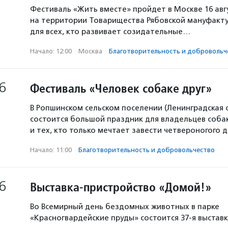
Фестиваль «Жить вместе» пройдет в Москве 16 авг
на территории Товарищества Рябовской мануфакту
для всех, кто развивает созидательные…
Начало: 12:00
·
Москва
·
Благотвори­тель­ность и доброволь­ч
6
Фестиваль «Человек собаке друг»
В Ропшинском сельском поселении (Ленинградская 
состоится большой праздник для владельцев собак
и тех, кто только мечтает завести четвероногого д
Начало: 11:00
·
Благотвори­тель­ность и доброволь­чест­во
6
Выставка-пристройство «Домой!»
Во Всемирный день бездомных животных в парке
«Красногвардейские пруды» состоится 37-я выстав