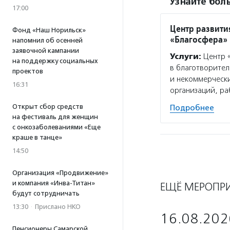
Узнайте боль
17:00
Центр развити
Фонд «Наш Норильск»
«Благосфера»
напомнил об осенней
заявочной кампании
Услуги:
Центр «
на поддержку социальных
в благотворител
проектов
и некоммерчески
16:31
организаций, р
Открыт сбор средств
Подробнее
на фестиваль для женщин
с онкозаболеваниями «Еще
краше в танце»
14:50
Организация «Продвижение»
и компания «Инва-Титан»
ЕЩЁ МЕРОПР
будут сотрудничать
13:30
·
Прислано НКО
16.08.202
Пенсионеры Самарской