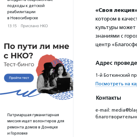
подходы к детской
«Своя лекция
реабилитации
в Новосибирске
котором в качес
13:15
·
Прислано НКО
культуры может
знаниями с горо
центр «Благосф
Адрес провед
1-й Боткинский пр
Посмотреть на ка
Контакты
e-mail: media@bla
Патриаршая гуманитарная
благотворительно
миссия ищет волонтеров для
ремонта домов в Донецке
и Горловке