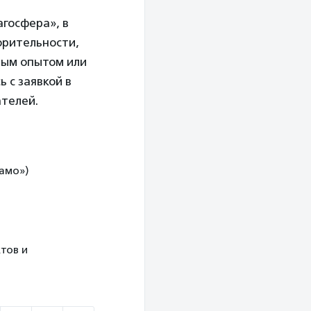
госфера», в
орительности,
ным опытом или
 с заявкой в
ателей.
намо»)
тов и