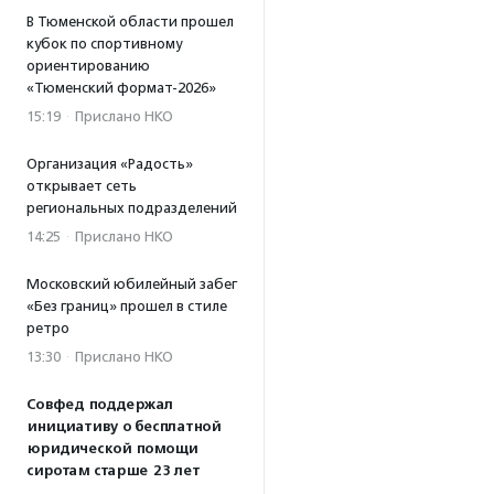
В Тюменской области прошел
кубок по спортивному
ориентированию
«Тюменский формат-2026»
15:19
·
Прислано НКО
Организация «Радость»
открывает сеть
региональных подразделений
14:25
·
Прислано НКО
Московский юбилейный забег
«Без границ» прошел в стиле
ретро
13:30
·
Прислано НКО
Совфед поддержал
инициативу о бесплатной
юридической помощи
сиротам старше 23 лет