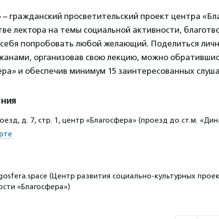
»
– гражданский просветительский проект центра «Бла
тве лектора на темы социальной активности, благотв
 себя попробовать любой желающий. Поделиться лич
жанами, организовав свою лекцию, можно обратившись
ера» и обеспечив минимум 15 заинтересованных слуш
ения
оезд, д. 7, стр. 1, центр «Благосфера» (проезд до ст.м. «Ди
рте
gosfera.space (Центр развития социально-культурных проек
сти «Благосфера»)