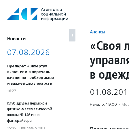
Перейти
к
содержанию
Анонсы
Новости
«Своя 
07.08.2026
управл
Препарат «Энхерту»
в одеж
включили в перечень
жизненно необходимых
и важнейших лекарств
01.08.201
16:27
Клуб друзей пермской
Начало: 19:00
·
Мос
физико-математической
школы № 146 ищет
фандрайзера
15:35
·
Прислано НКО