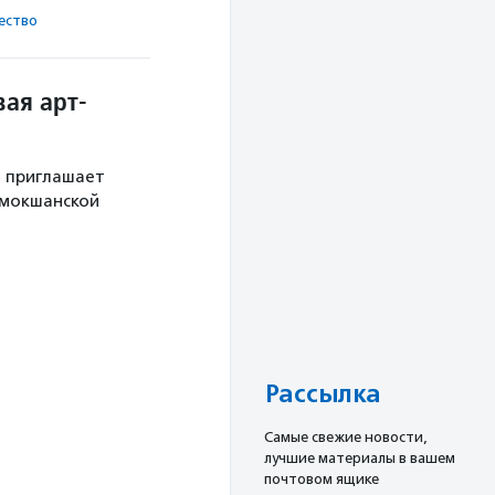
ест­во
ая арт-
й приглашает
 мокшанской
Рассылка
Cамые свежие новости,
лучшие материалы в вашем
почтовом ящике