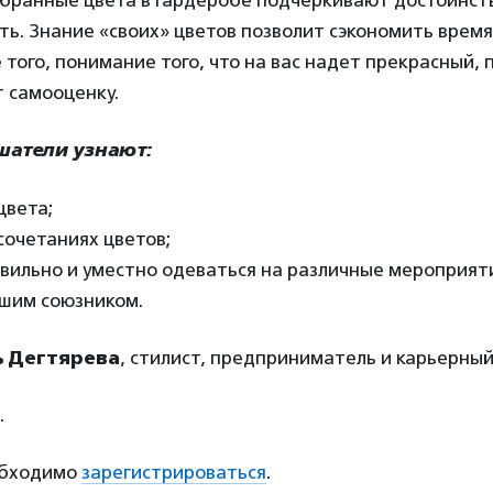
бранные цвета в гардеробе подчеркивают достоинст
ь. Знание «своих» цветов позволит сэкономить время 
 того, понимание того, что на вас надет прекрасный,
 самооценку.
шатели узнают:
цвета;
сочетаниях цветов;
авильно и уместно одеваться на различные мероприят
шим союзником.
ь Дегтярева
, стилист, предприниматель и карьерный
.
обходимо
зарегистрироваться
.