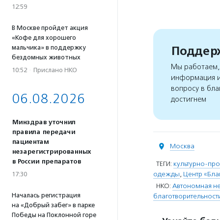
12:59
В Москве пройдет акция
«Кофе для хорошего
Поддерж
мальчика» в поддержку
бездомных животных
Мы работаем, 
10:52
·
Прислано НКО
информация и
вопросу в бла
06.08.2026
достигнем
Минздрав уточнил
правила передачи
пациентам
Москва
незарегистрированных
в России препаратов
ТЕГИ:
культурно-пр
одежды
,
Центр «Бл
17:30
НКО:
Автономная не
Началась регистрация
благотворительност
на «Добрый забег» в парке
Победы на Поклонной горе