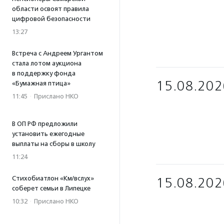
области освоят правила
цифровой безопасности
13:27
Встреча с Андреем Ургантом
стала лотом аукциона
в поддержку фонда
15.08.202
«Бумажная птица»
11:45
·
Прислано НКО
В ОП РФ предложили
установить ежегодные
выплаты на сборы в школу
11:24
Стихобиатлон «Км/вслух»
15.08.202
соберет семьи в Липецке
10:32
·
Прислано НКО