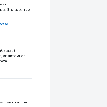
уста
ры. Это событие
ест­во
область)
, их питомцев
руга.
ка-пристройство.