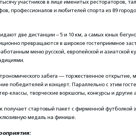
тысячу участников в лице именитых рестораторов, та
фов, профессионалов и любителей спорта из 89 городо
дают две дистанции – 5 и 10 км, а самых юных бегуно
иционно превращаются в широкое гостеприимное заст
аботанным меню русской, европейской и азиатской ку
адициями.
строномического забега — торжественное открытие,
ние победителей и концерт. Параллельно с этим гост
ер-классы, творческие воркшопы, конкурсы и другие 
к получает стартовый пакет с фирменной футболкой з
склюзивную медаль на финише.
роприятия: