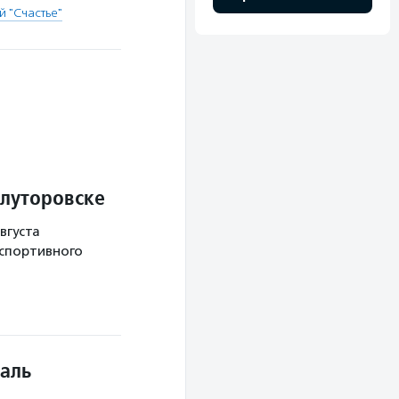
 "Счастье"
Ялуторовске
вгуста
 спортивного
аль