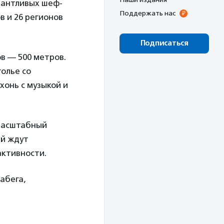
лантливых шеф-
Поддержать нас
в и 26 регионов
Подписаться
в — 500 метров.
олье со
хонь с музыкой и
 масштабный
ей ждут
активности.
абега,