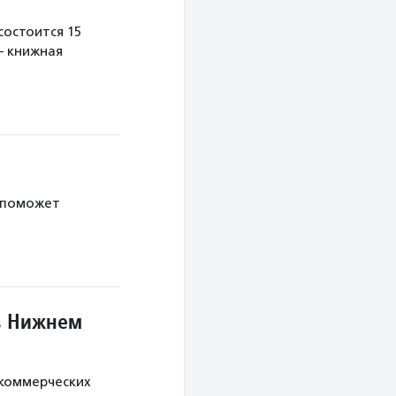
остоится 15
— книжная
 поможет
в Нижнем
екоммерческих