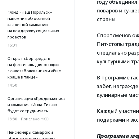
году объединил 
поваров и су-ше
Фонд «Наш Норильск»
напомнил об осенней
страны.
заявочной кампании
на поддержку социальных
Спортсменов ожи
проектов
Пит-стопы трад
16:31
специально разр
Открыт сбор средств
культурными тр
на фестиваль для женщин
с онкозаболеваниями «Еще
В программе га
краше в танце»
14:50
забег, награжде
кулинарные маст
Организация «Продвижение»
и компания «Инва-Титан»
Каждый участни
будут сотрудничать
13:30
·
Прислано НКО
подарками и эк
Пенсионеры Самарской
Программа ме
области освоят правила