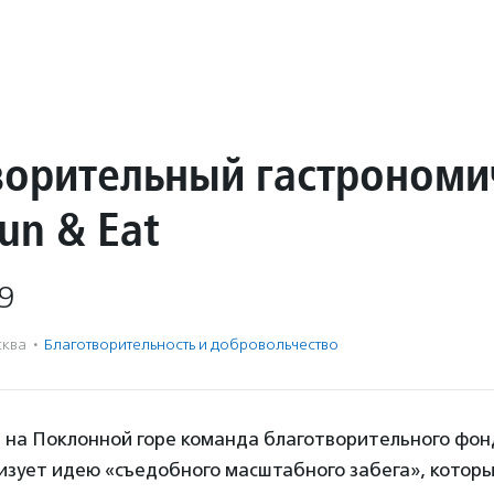
ворительный гастрономи
un & Eat
9
ква
·
Благотвори­тель­ность и доброволь­чест­во
 на Поклонной горе команда благотворительного фон
изует идею «съедобного масштабного забега», котор