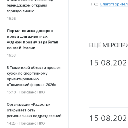
НКО:
Благотворител
Геленджиком открыли
горячую линию
16:58
Портал поиска доноров
крови для животных
«Одной Крови» заработал
ЕЩЁ МЕРОПР
по всей России
16:53
15.08.202
В Тюменской области прошел
кубок по спортивному
ориентированию
«Тюменский формат-2026»
15:19
·
Прислано НКО
Организация «Радость»
открывает сеть
региональных подразделений
15.08.202
14:25
·
Прислано НКО