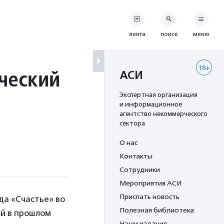
лента
поиск
меню
18+
ческий
АСИ
Экспертная организация
и информационное
агентство некоммерческого
сектора
О нас
Контакты
Сотрудники
Мероприятия АСИ
Прислать новость
да «Счастье» во
Полезная библиотека
ый в прошлом
Наши издания