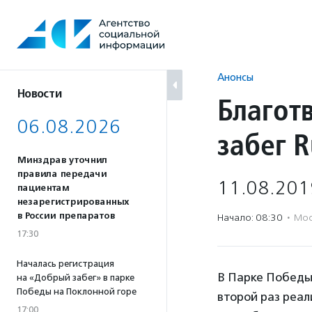
Перейти
к
содержанию
Анонсы
Новости
Благот
06.08.2026
забег R
Минздрав уточнил
правила передачи
11.08.201
пациентам
незарегистрированных
в России препаратов
Начало: 08:30
·
Мос
17:30
Началась регистрация
В Парке Победы
на «Добрый забег» в парке
Победы на Поклонной горе
второй раз реал
17:00