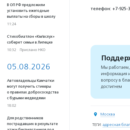
В ОП РФ предложили
телефон: +7-925-3
установить ежегодные
выплаты на сборы в школу
11:24
Стихобиатлон «Км/вслух»
соберет семьи в Липецке
10:32
·
Прислано НКО
Поддерж
05.08.2026
Мы работаем, 
информация и
вопросу в бла
Автовладельцы Камчатки
достигнем
могут получить стикеры
о правилах добрососедства
с бурыми медведями
18:02
Москва
Для родственников
пострадавших в результате
ТЕГИ:
адресная благ
атаки беспилотников под