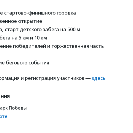
ие стартово-финишного городка
твенное открытие
, старт детского забега на 500 м
бега на 5 км и 10 км
дение победителей и торжественная часть
ие бегового события
рмация и регистрация участников —
здесь
.
ения
парк Победы
рте