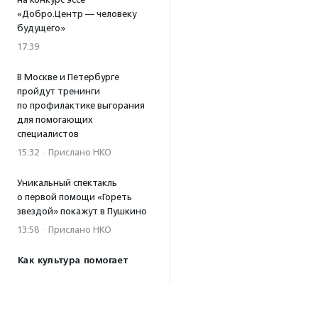
«Добро.Центр — человеку
будущего»
17:39
В Москве и Петербурге
пройдут тренинги
по профилактике выгорания
для помогающих
специалистов
15:32
·
Прислано НКО
Уникальный спектакль
о первой помощи «Гореть
звездой» покажут в Пушкино
13:58
·
Прислано НКО
Как культура помогает
говорить
о благотворительности:
итоги второго «Теплого
вечера с Кольским»