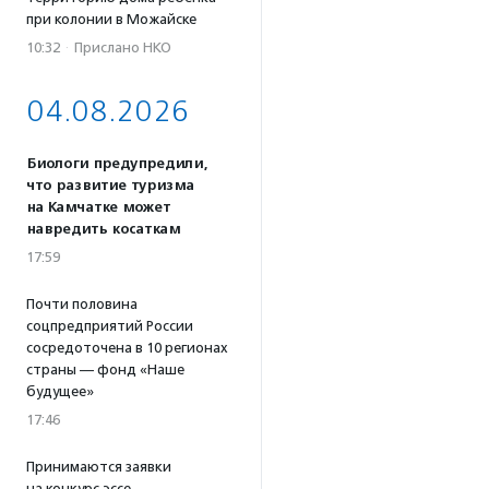
при колонии в Можайске
10:32
·
Прислано НКО
04.08.2026
Биологи предупредили,
что развитие туризма
на Камчатке может
навредить косаткам
17:59
Почти половина
соцпредприятий России
сосредоточена в 10 регионах
страны — фонд «Наше
будущее»
17:46
Принимаются заявки
на конкурс эссе