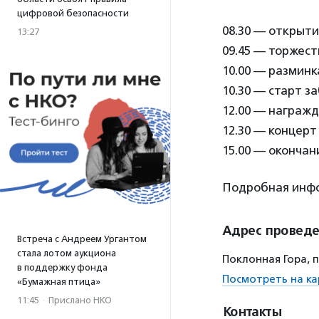
цифровой безопасности
08.30 — открыт
13:27
09.45 — торжес
10.00 — разминка
10.30 — старт за
12.00 — награж
12.30 — концерт
15.00 — окончан
Подробная инфо
Адрес провед
Встреча с Андреем Ургантом
стала лотом аукциона
Поклонная Гора, 
в поддержку фонда
Посмотреть на ка
«Бумажная птица»
11:45
·
Прислано НКО
Контакты