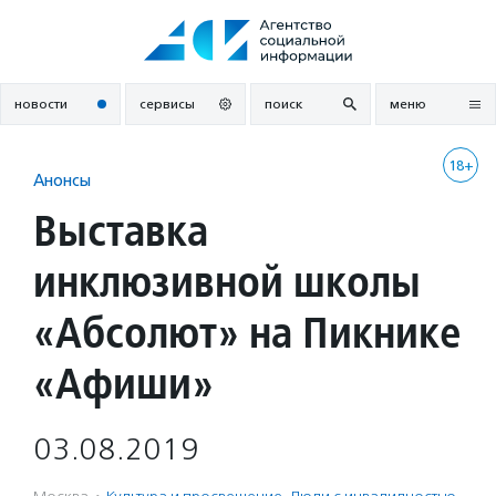
Перейти
к
содержанию
новости
сервисы
поиск
меню
18+
Анонсы
Выставка
инклюзивной школы
«Абсолют» на Пикнике
«Афиши»
03.08.2019