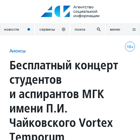
Перейти
к
содержанию
новости
сервисы
поиск
меню
18+
Анонсы
Бесплатный концерт
студентов
и аспирантов МГК
имени П.И.
Чайковского Vortex
Temporum