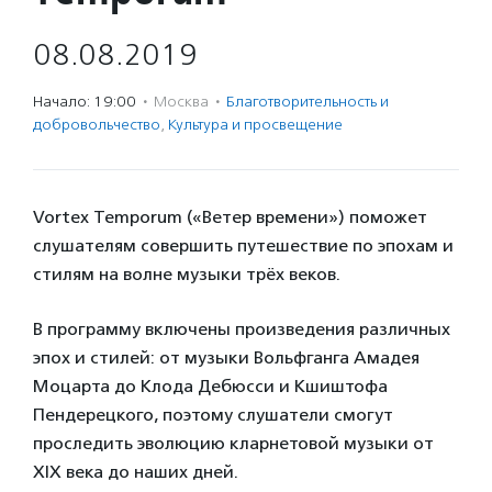
08.08.2019
Начало: 19:00
·
Москва
·
Благотвори­тель­ность и
доброволь­чест­во
,
Культура и просвещение
Vortex Temporum («Ветер времени») поможет
слушателям совершить путешествие по эпохам и
стилям на волне музыки трёх веков.
В программу включены произведения различных
эпох и стилей: от музыки Вольфганга Амадея
Моцарта до Клода Дебюсси и Кшиштофа
Пендерецкого, поэтому слушатели смогут
проследить эволюцию кларнетовой музыки от
XIX века до наших дней.