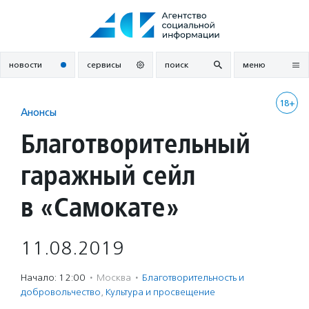
Перейти
к
содержанию
новости
сервисы
поиск
меню
18+
Анонсы
Благотворительный
гаражный сейл
в «Самокате»
11.08.2019
Начало: 12:00
·
Москва
·
Благотвори­тель­ность и
доброволь­чест­во
,
Культура и просвещение