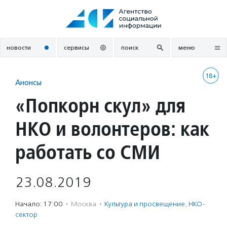
Перейти
к
содержанию
новости
сервисы
поиск
меню
18+
Анонсы
«Попкорн скул» для
НКО и волонтеров: как
работать со СМИ
23.08.2019
Начало: 17:00
·
Москва
·
Культура и просвещение
,
НКО-
сектор