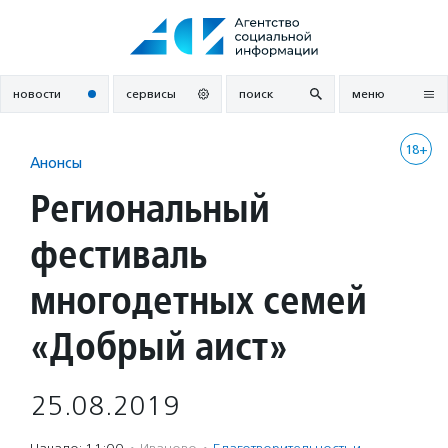
Перейти
к
содержанию
новости
сервисы
поиск
меню
18+
Анонсы
Региональный
фестиваль
многодетных семей
«Добрый аист»
25.08.2019