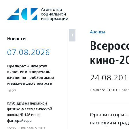
Перейти
к
содержанию
Анонсы
Новости
Всерос
07.08.2026
кино-2
Препарат «Энхерту»
включили в перечень
24.08.201
жизненно необходимых
и важнейших лекарств
Начало: 11:30
·
Мос
16:27
Клуб друзей пермской
физико-математической
Организаторы —
школы № 146 ищет
фандрайзера
наследия и трад
15:35
·
Прислано НКО