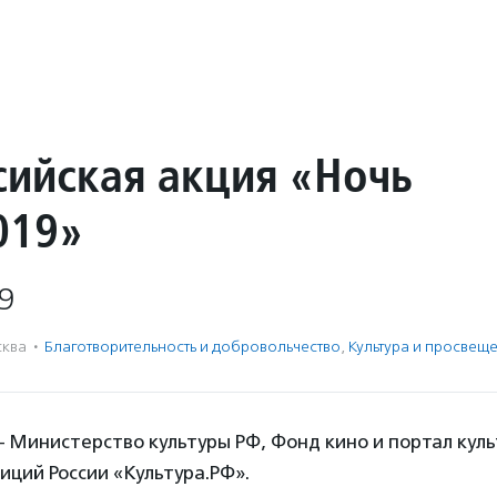
сийская акция «Ночь
019»
9
ква
·
Благотвори­тель­ность и доброволь­чест­во
,
Культура и просвещ
 Министерство культуры РФ, Фонд кино и портал куль
иций России «Культура.РФ».