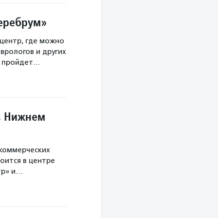
Церебрум»
центр, где можно
врологов и других
а пройдет…
в Нижнем
екоммерческих
оится в центре
тр» и…