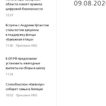
09.08.202
области освоят правила
цифровой безопасности
13:27
Встреча с Андреем Ургантом
стала лотом аукциона
в поддержку фонда
«Бумажная птица»
11:45
·
Прислано НКО
В ОП РФ предложили
установить ежегодные
выплаты на сборы в школу
11:24
Стихобиатлон «Км/вслух»
соберет семьи в Липецке
10:32
·
Прислано НКО