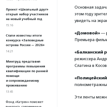
Основная задач
Проект «Школьный друг»
этом году зрите
открыл набор участников
на новый учебный год
увидеть на экра
15:16
«Домовой»
— р
Стали известны итоги
Премьера фильма
конкурса «Заповедные
острова России — 2026»
14:21
«Балканский 
режиссера Андр
Минтруд представил
Слатина в Косо
программы повышения
квалификации по ранней
помощи
«Полицейский 
и сопровождаемому
полнометражный
проживанию
13:45
Эти ленты можно
Фонд «Катрен» поможет
внедрить современные