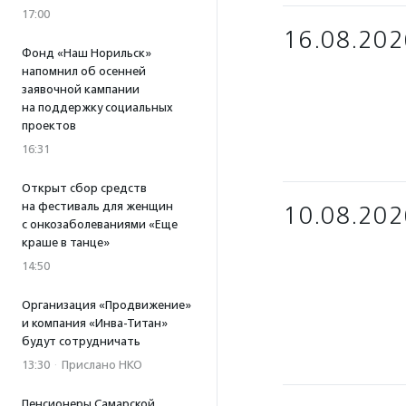
17:00
16.08.202
Фонд «Наш Норильск»
напомнил об осенней
заявочной кампании
на поддержку социальных
проектов
16:31
Открыт сбор средств
на фестиваль для женщин
10.08.202
с онкозаболеваниями «Еще
краше в танце»
14:50
Организация «Продвижение»
и компания «Инва-Титан»
будут сотрудничать
13:30
·
Прислано НКО
Пенсионеры Самарской