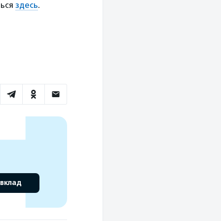
ться
здесь
.
 вклад