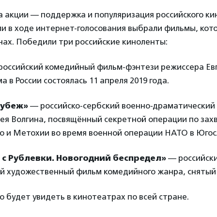
а акции — поддержка и популяризация российского ки
ли в ходе интернет-голосования выбрали фильмы, кот
нах. Победили три российские киноленты:
оссийский комедийный фильм-фэнтези режиссера Ев
 в России состоялась 11 апреля 2019 года.
рубеж»
— российско-сербский военно-драматический
ея Волгина, посвящённый секретной операции по зах
во и Метохии во время военной операции НАТО в Югос
с Рублевки. Новогодний беспредел»
— российск
 художественный фильм комедийного жанра, снятый в
 будет увидеть в кинотеатрах по всей стране.