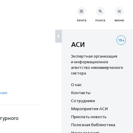
лента
поиск
меню
18+
АСИ
Экспертная организация
и информационное
агентство некоммерческого
сектора
О нас
ение
Контакты
Сотрудники
Мероприятия АСИ
Прислать новость
турного
Полезная библиотека
Наши издания