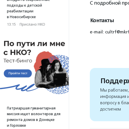
С подробной пр
подходы к детской
реабилитации
в Новосибирске
Контакты
13:15
·
Прислано НКО
е-mail: cultrf@mkr
Поддерж
Мы работаем, 
информация и
вопросу в бла
Патриаршая гуманитарная
достигнем
миссия ищет волонтеров для
ремонта домов в Донецке
и Горловке