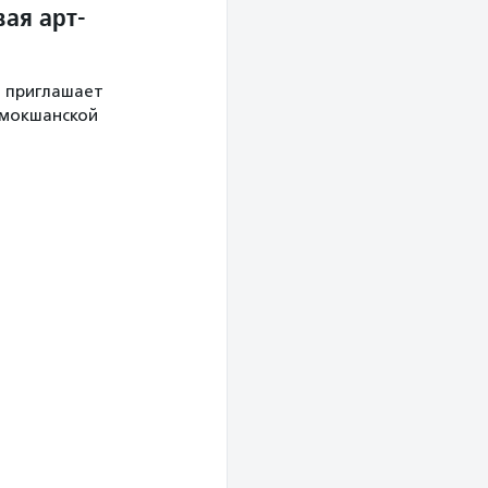
ая арт-
й приглашает
 мокшанской