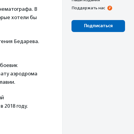
Поддержать нас
нематографа. В
орые хотели бы
Подписаться
гения Бедарева.
 боевик
вату аэродрома
лавии.
ий
 2018 году.