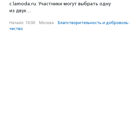
с lamoda.ru. Участники могут выбрать одну
из двух…
Начало: 10:00
·
Москва
·
Благотвори­тель­ность и доброволь­
чест­во