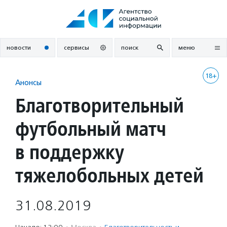
Перейти
к
содержанию
новости
сервисы
поиск
меню
18+
Анонсы
Благотворительный
футбольный матч
в поддержку
тяжелобольных детей
31.08.2019