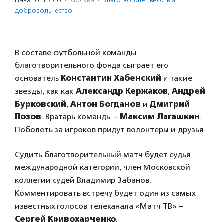
Начало: 13:00
·
Москва
·
Благотвори­тель­ность и
доброволь­чест­во
В составе футбольной команды
благотворительного фонда сыграет его
основатель
Константин Хабенский
и такие
звезды, как как
Александр Кержаков
,
Андрей
Бурковский
,
Антон Богданов
и
Дмитрий
Позов
. Вратарь команды –
Максим Лагашкин
.
Поболеть за игроков придут волонтеры и друзья.
Судить благотворительный матч будет судья
международной категории, член Московской
коллегии судей Владимир Забанов.
Комментировать встречу будет один из самых
известных голосов телеканала «Матч ТВ» –
Сергей Кривохарченко
.