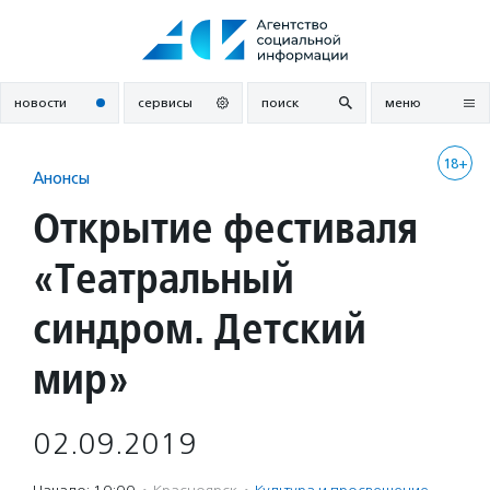
Перейти
к
содержанию
новости
сервисы
поиск
меню
18+
Анонсы
Открытие фестиваля
«Театральный
синдром. Детский
мир»
02.09.2019