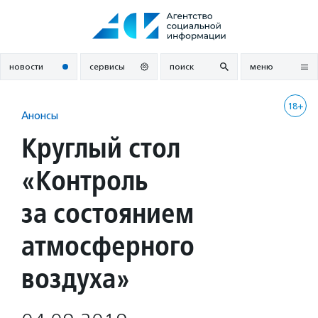
Перейти
к
содержанию
новости
сервисы
поиск
меню
18+
Анонсы
Круглый стол
«Контроль
за состоянием
атмосферного
воздуха»