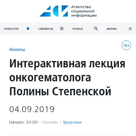
Перейти
к
содержанию
новости
сервисы
поиск
меню
18+
Анонсы
Интерактивная лекция
онкогематолога
Полины Степенской
04.09.2019
Начало: 20:00
·
Онлайн
·
Здоровье