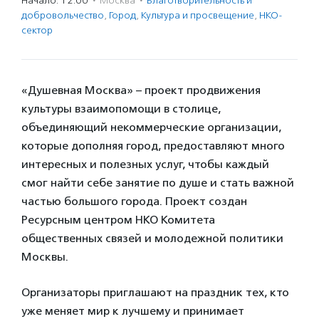
Начало: 12:00
·
Москва
·
Благотвори­тель­ность и
доброволь­чест­во
,
Город
,
Культура и просвещение
,
НКО-
сектор
«Душевная Москва» – проект продвижения
культуры взаимопомощи в столице,
объединяющий некоммерческие организации,
которые дополняя город, предоставляют много
интересных и полезных услуг, чтобы каждый
смог найти себе занятие по душе и стать важной
частью большого города. Проект создан
Ресурсным центром НКО Комитета
общественных связей и молодежной политики
Москвы.
Организаторы приглашают на праздник тех, кто
уже меняет мир к лучшему и принимает