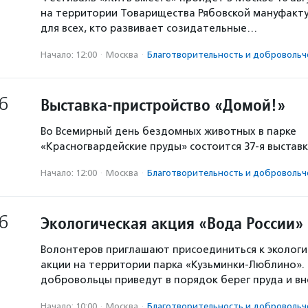
на территории Товарищества Рябовской мануфакту
для всех, кто развивает созидательные…
Начало: 12:00
·
Москва
·
Благотвори­тель­ность и доброволь­ч
6
Выставка-пристройство «Домой!»
Во Всемирный день бездомных животных в парке
«Красногвардейские пруды» состоится 37-я выстав
Начало: 12:00
·
Москва
·
Благотвори­тель­ность и доброволь­ч
6
Экологическая акция «Вода России»
Волонтеров приглашают присоединиться к экологи
акции на территории парка «Кузьминки-Люблино». 
добровольцы приведут в порядок берег пруда и в
Начало: 10:00
·
Москва
·
Благотвори­тель­ность и доброволь­ч