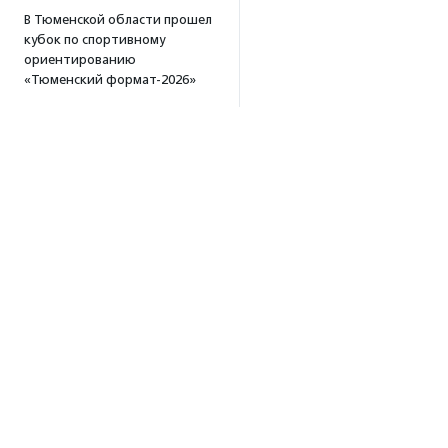
В Тюменской области прошел
кубок по спортивному
ориентированию
«Тюменский формат-2026»
15:19
·
Прислано НКО
Организация «Радость»
открывает сеть
региональных подразделений
14:25
·
Прислано НКО
Московский юбилейный забег
«Без границ» прошел в стиле
ретро
13:30
·
Прислано НКО
Совфед поддержал
инициативу о бесплатной
Об агентстве
юридической помощи
сиротам старше 23 лет
Об агентстве