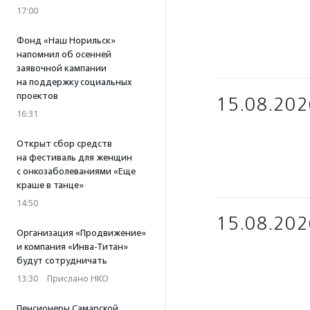
17:00
Фонд «Наш Норильск»
напомнил об осенней
заявочной кампании
на поддержку социальных
проектов
15.08.202
16:31
Открыт сбор средств
на фестиваль для женщин
с онкозаболеваниями «Еще
краше в танце»
14:50
15.08.202
Организация «Продвижение»
и компания «Инва-Титан»
будут сотрудничать
13:30
·
Прислано НКО
Пенсионеры Самарской