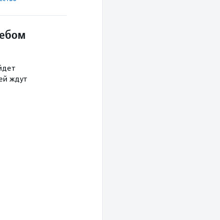
небом
йдет
тей ждут