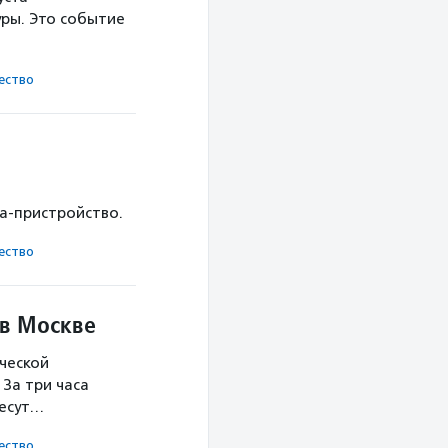
ры. Это событие
ест­во
ка-пристройство.
ест­во
 в Москве
ческой
За три часа
несут…
ест­во