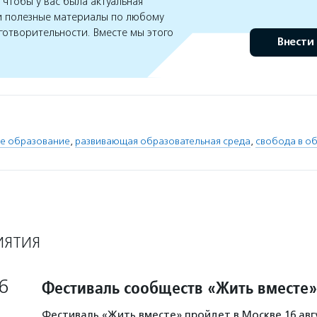
чтобы у вас была актуальная
 полезные материалы по любому
готворительности. Вместе мы этого
Внести
ое образование
,
развивающая образовательная среда
,
свобода в о
ИЯТИЯ
6
Фестиваль сообществ «Жить вместе»
Фестиваль «Жить вместе» пройдет в Москве 16 авг