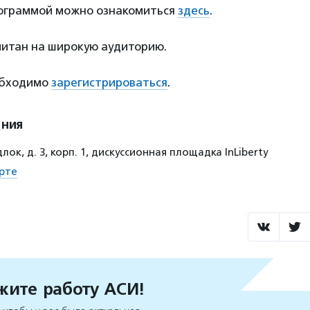
ограммой можно ознакомиться
здесь
.
читан на широкую аудиторию.
обходимо
зарегистрироваться
.
ения
ок, д. 3, корп. 1, дискуссионная площадка InLiberty
рте
ите работу АСИ!