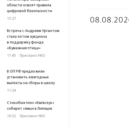
области освоят правила
цифровой безопасности
08.08.202
13:27
Встреча с Андреем Ургантом
стала лотом аукциона
в поддержку фонда
«Бумажная птица»
11:45
·
Прислано НКО
В ОП РФ предложили
установить ежегодные
выплаты на сборы в школу
11:24
Стихобиатлон «Км/вслух»
соберет семьи в Липецке
10:32
·
Прислано НКО