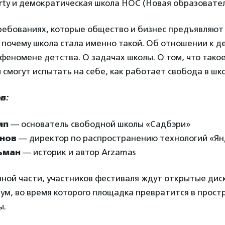
rty и демократическая школа НОС (Новая образовател
ребованиях, которые общество и бизнес предъявляют 
, почему школа стала именно такой. Об отношении к д
 феномене детства. О задачах школы. О том, что тако
 смогут испытать на себе, как работает свобода в шко
в:
мп
— основатель свободной школы «Садбэри»
унов
— директор по распространению технологий «Ян
ьман
— историк и автор Arzamas
ой части, участников фестиваля ждут открытые диск
ум, во время которого площадка превратится в прост
ы.