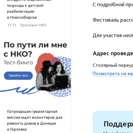
С подробной пр
подходы к детской
реабилитации
в Новосибирске
Фестиваль расс
13:15
·
Прислано НКО
Для участия не
Адрес провед
Столярный переудл
Посмотреть на ка
Патриаршая гуманитарная
миссия ищет волонтеров для
Поддерж
ремонта домов в Донецке
и Горловке