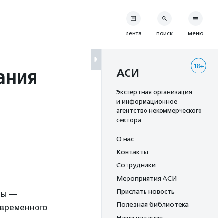
лента
поиск
меню
18+
ания
АСИ
Экспертная организация
и информационное
агентство некоммерческого
сектора
О нас
Контакты
Сотрудники
Мероприятия АСИ
Прислать новость
ры —
Полезная библиотека
овременного
Наши издания