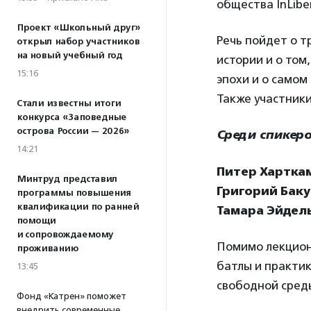
общества InLibe
Проект «Школьный друг»
Речь пойдет о т
открыл набор участников
на новый учебный год
истории и о том
15:16
эпохи и о самом
Также участники
Стали известны итоги
конкурса «Заповедные
острова России — 2026»
Среди спикеро
14:21
Питер Хартка
Минтруд представил
Григорий Бак
программы повышения
квалификации по ранней
Тамара Эйдел
помощи
и сопровождаемому
Помимо лекционн
проживанию
батлы и практик
13:45
свободной сред
Фонд «Катрен» поможет
внедрить современные