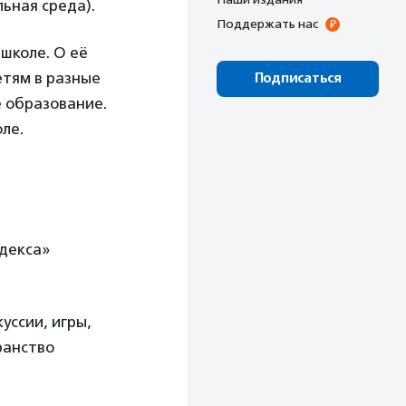
ьная среда).
Поддержать нас
школе. О её
етям в разные
Подписаться
е образование.
ле.
декса»
уссии, игры,
ранство