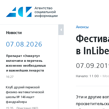
Перейти
к
содержанию
Анонсы
Новости
Фестив
07.08.2026
в InLibe
Препарат «Энхерту»
включили в перечень
07.09.201
жизненно необходимых
и важнейших лекарств
Начало: 11:00
·
Мос
16:27
Клуб друзей пермской
физико-математической
Эти и другие в
школы № 146 ищет
фандрайзера
просветительск
15:35
·
Прислано НКО