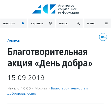
Перейти
к
содержанию
новости
сервисы
поиск
меню
18+
Анонсы
Благотворительная
акция «День добра»
15.09.2019
Начало: 10:00
·
Москва
·
Благотвори­тель­ность и
доброволь­чест­во