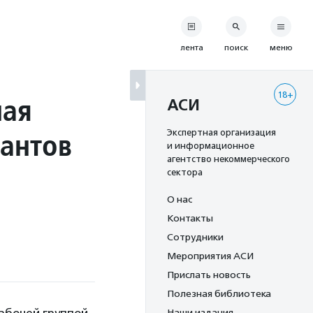
лента
поиск
меню
18+
ная
АСИ
рантов
Экспертная организация
и информационное
агентство некоммерческого
сектора
О нас
Контакты
Сотрудники
Мероприятия АСИ
Прислать новость
Полезная библиотека
Наши издания