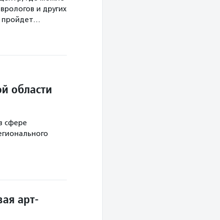
врологов и других
а пройдет…
й области
в сфере
егионального
ая арт-