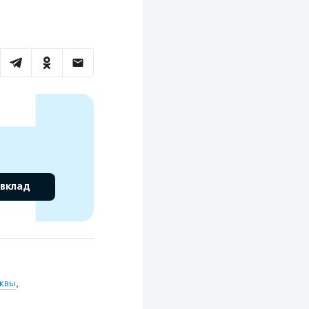
 вклад
сквы
,