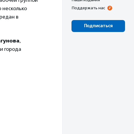
рабочей группой
 несколько
Поддержать нас
ередан в
Подписаться
агунова
,
и города