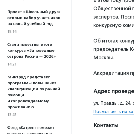
В этом году про
Общественной п
Проект «Школьный друг»
экспертов. Посл
открыл набор участников
на новый учебный год
конкурсную комис
15:16
Об итогах конк
Стали известны итоги
председатель К
конкурса «Заповедные
острова России — 2026»
Москвы.
14:21
Аккредитация пр
Минтруд представил
программы повышения
квалификации по ранней
Адрес провед
помощи
и сопровождаемому
ул. Правды, д. 24
проживанию
Посмотреть на ка
13:45
Контакты
Фонд «Катрен» поможет
внедрить современные