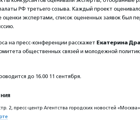
екты конкурсантов оценивали эксперты, отобранные 
алаты РФ третьего созыва. Каждый проект оценивало
е оценки экспертами, список оцененных заявок был п
сию. ​
урса на пресс-конференции расскажет
Екатерина Др
омитета общественных связей и молодежной политик
оводится до 16.00 11 сентября.
ения
, стр. 2, пресс-центр Агентства городских новостей «Москва»
рте