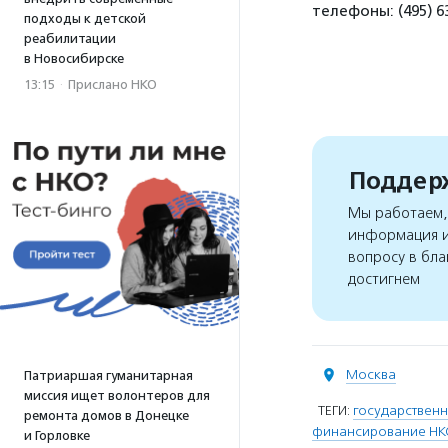
телефоны: (495) 6
подходы к детской
реабилитации
в Новосибирске
13:15
·
Прислано НКО
Поддерж
Мы работаем, 
информация и
вопросу в бла
достигнем
Москва
Патриаршая гуманитарная
миссия ищет волонтеров для
ТЕГИ:
государствен
ремонта домов в Донецке
финансирование НК
и Горловке