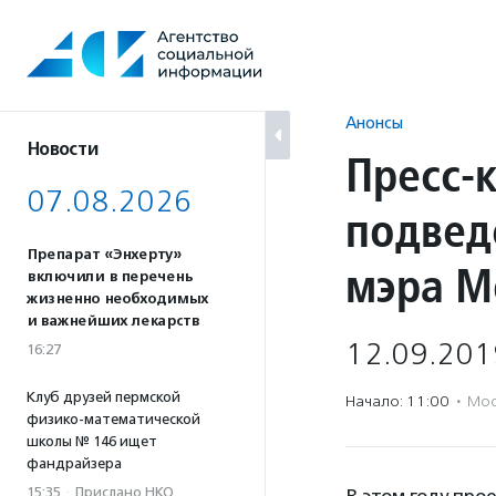
Перейти
к
содержанию
Анонсы
Новости
Пресс-
07.08.2026
подвед
Препарат «Энхерту»
мэра М
включили в перечень
жизненно необходимых
и важнейших лекарств
12.09.201
16:27
Клуб друзей пермской
Начало: 11:00
·
Мос
физико-математической
школы № 146 ищет
фандрайзера
15:35
·
Прислано НКО