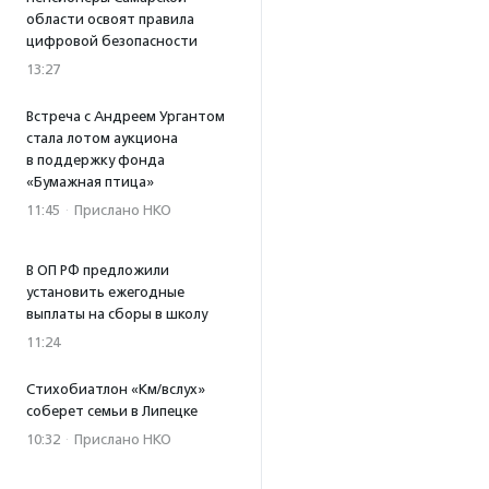
области освоят правила
цифровой безопасности
13:27
Встреча с Андреем Ургантом
стала лотом аукциона
в поддержку фонда
«Бумажная птица»
11:45
·
Прислано НКО
В ОП РФ предложили
установить ежегодные
выплаты на сборы в школу
11:24
Стихобиатлон «Км/вслух»
соберет семьи в Липецке
10:32
·
Прислано НКО