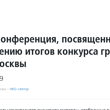
конференция, посвящен
ению итогов конкурса г
осквы
9
ква
·
НКО-сектор