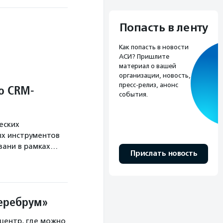
Попасть в ленту
Как попасть в новости
АСИ? Пришлите
материал о вашей
организации, новость,
пресс-релиз, анонс
о CRM-
события.
еских
х инструментов
язани в рамках…
Прислать новость
Церебрум»
центр, где можно