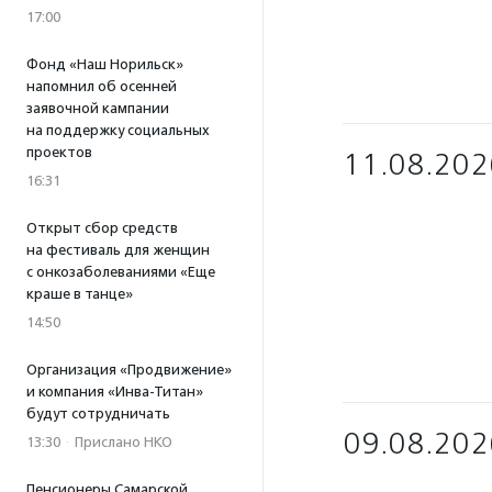
17:00
Фонд «Наш Норильск»
напомнил об осенней
заявочной кампании
на поддержку социальных
проектов
11.08.202
16:31
Открыт сбор средств
на фестиваль для женщин
с онкозаболеваниями «Еще
краше в танце»
14:50
Организация «Продвижение»
и компания «Инва-Титан»
будут сотрудничать
09.08.202
13:30
·
Прислано НКО
Пенсионеры Самарской