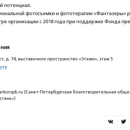
й потенциал.
иональной фотосъемки и фототерапии «Фантазеры» р
ре организации с 2018 года при поддержке Фонда пр
ения
т, д. 74, выставочное пространство «Этажи», этаж 5
рте
harborspb.ru (Санкт-Петербургская благотворительная общ
стань»)