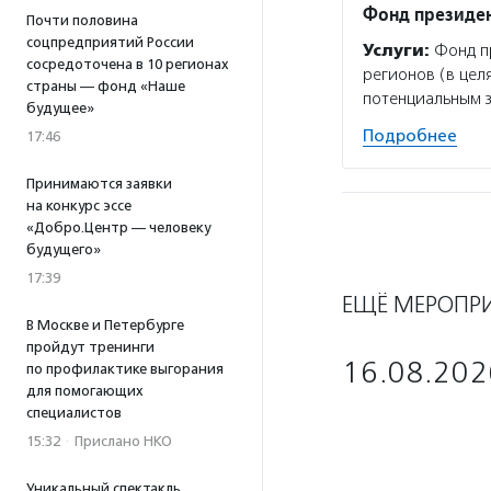
Фонд президен
Почти половина
соцпредприятий России
Услуги:
Фонд пр
сосредоточена в 10 регионах
регионов (в цел
страны — фонд «Наше
потенциальным 
будущее»
Подробнее
17:46
Принимаются заявки
на конкурс эссе
«Добро.Центр — человеку
будущего»
17:39
ЕЩЁ МЕРОПР
В Москве и Петербурге
пройдут тренинги
16.08.202
по профилактике выгорания
для помогающих
специалистов
15:32
·
Прислано НКО
Уникальный спектакль