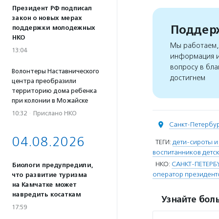
Президент РФ подписал
закон о новых мерах
Поддерж
поддержки молодежных
НКО
Мы работаем, 
13:04
информация и
вопросу в бла
Волонтеры Наставнического
достигнем
центра преобразили
территорию дома ребенка
при колонии в Можайске
10:32
·
Прислано НКО
Санкт-Петербу
04.08.2026
ТЕГИ:
дети-сироты и
воспитанников детс
НКО:
САНКТ-ПЕТЕРБ
Биологи предупредили,
оператор президент
что развитие туризма
на Камчатке может
навредить косаткам
Узнайте боль
17:59