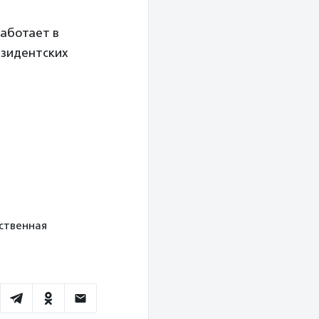
аботает в
езидентских
ественная