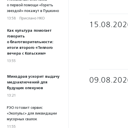
о первой помощи «Гореть
звездой» покажут в Пушкино
13:58
·
Прислано НКО
15.08.202
Как культура помогает
говорить
о благотворительности:
итоги второго «Теплого
вечера с Кольским»
13:55
Минздрав ускорит выдачу
09.08.202
медзаключений для
будущих опекунов
13:21
РЭО готовит сервис
«Экопульс» для ликвидации
мусорных свалок
11:55