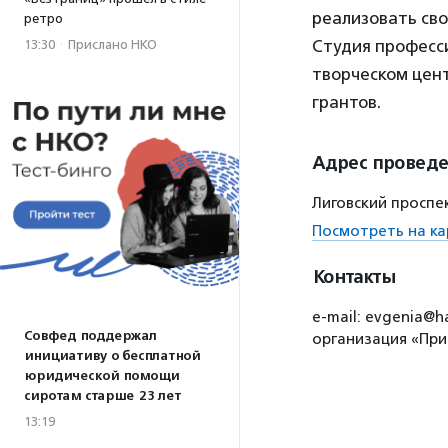
реализовать сво
ретро
Студия професс
13:30
·
Прислано НКО
творческом цент
грантов.
Адрес провед
Лиговский проспек
Посмотреть на ка
Контакты
e-mail: evgenia@
Совфед поддержал
организация «При
инициативу о бесплатной
юридической помощи
сиротам старше 23 лет
13:19