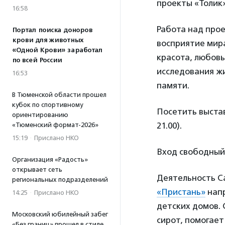
проекты «Толик»
16:58
Работа над прое
Портал поиска доноров
крови для животных
восприятие мира
«Одной Крови» заработал
красота, любовь
по всей России
исследования жи
16:53
памяти.
В Тюменской области прошел
кубок по спортивному
Посетить выстав
ориентированию
21.00).
«Тюменский формат-2026»
15:19
·
Прислано НКО
Вход свободный
Организация «Радость»
открывает сеть
Деятельность С
региональных подразделений
«Пристань»
напр
14:25
·
Прислано НКО
детских домов. 
Московский юбилейный забег
сирот, помогает
«Без границ» прошел в стиле