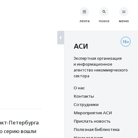
лента
поиск
меню
18+
АСИ
Экспертная организация
и информационное
агентство некоммерческого
сектора
О нас
Контакты
Сотрудники
Мероприятия АСИ
Прислать новость
нкт-Петербурга
Полезная библиотека
ю серию вошли
Наши издания