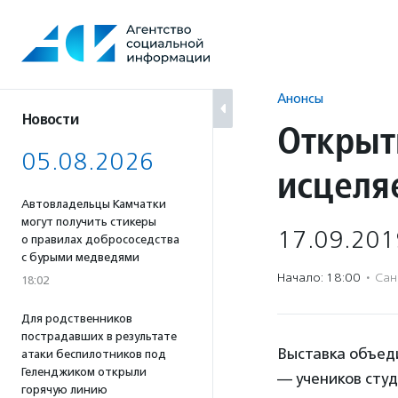
Перейти
к
содержанию
Анонсы
Новости
Открыт
05.08.2026
исцеля
Автовладельцы Камчатки
могут получить стикеры
17.09.201
о правилах добрососедства
с бурыми медведями
Начало: 18:00
·
Сан
18:02
Для родственников
пострадавших в результате
Выставка объед
атаки беспилотников под
Геленджиком открыли
— учеников сту
горячую линию