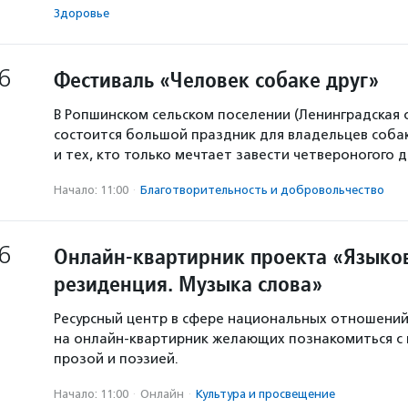
Здоровье
6
Фестиваль «Человек собаке друг»
В Ропшинском сельском поселении (Ленинградская 
состоится большой праздник для владельцев собак
и тех, кто только мечтает завести четвероногого д
Начало: 11:00
·
Благотвори­тель­ность и доброволь­чест­во
6
Онлайн-квартирник проекта «Языков
резиденция. Музыка слова»
Ресурсный центр в сфере национальных отношени
на онлайн-квартирник желающих познакомиться с
прозой и поэзией.
Начало: 11:00
·
Онлайн
·
Культура и просвещение