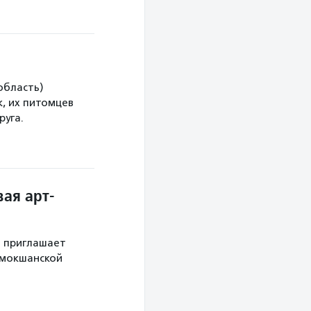
область)
, их питомцев
руга.
ая арт-
й приглашает
 мокшанской