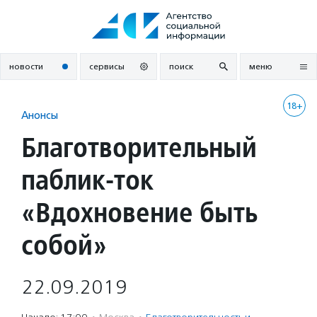
Перейти
к
содержанию
новости
сервисы
поиск
меню
18+
Анонсы
Благотворительный
паблик-ток
«Вдохновение быть
собой»
22.09.2019