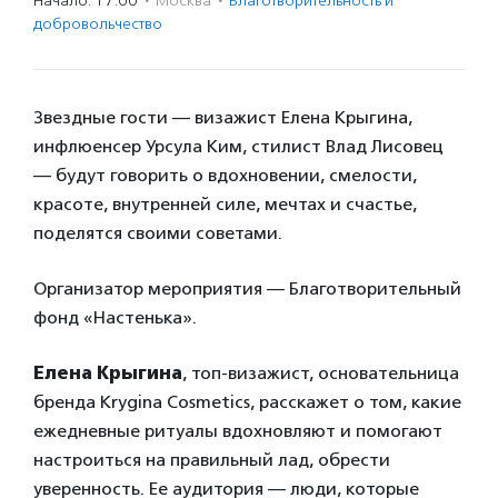
Начало: 17:00
·
Москва
·
Благотвори­тель­ность и
доброволь­чест­во
Звездные гости — визажист Елена Крыгина,
инфлюенсер Урсула Ким, стилист Влад Лисовец
— будут говорить о вдохновении, смелости,
красоте, внутренней силе, мечтах и счастье,
поделятся своими советами.
Организатор мероприятия — Благотворительный
фонд «Настенька».
Елена Крыгина
, топ-визажист, основательница
бренда Krygina Cosmetics, расскажет о том, какие
ежедневные ритуалы вдохновляют и помогают
настроиться на правильный лад, обрести
уверенность. Ее аудитория — люди, которые