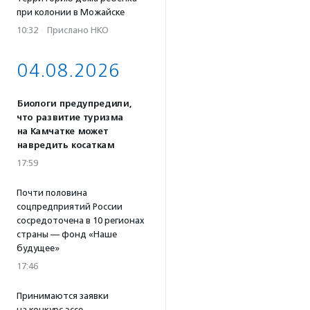
при колонии в Можайске
10:32
·
Прислано НКО
04.08.2026
Биологи предупредили,
что развитие туризма
на Камчатке может
навредить косаткам
17:59
Почти половина
соцпредприятий России
сосредоточена в 10 регионах
страны — фонд «Наше
будущее»
17:46
Принимаются заявки
на конкурс эссе