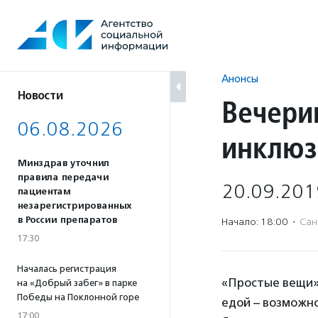
Перейти
к
содержанию
Анонсы
Новости
Вечери
06.08.2026
инклюз
Минздрав уточнил
правила передачи
20.09.201
пациентам
незарегистрированных
в России препаратов
Начало: 18:00
·
Сан
17:30
Началась регистрация
«Простые вещи»
на «Добрый забег» в парке
Победы на Поклонной горе
едой – возможно
17:00