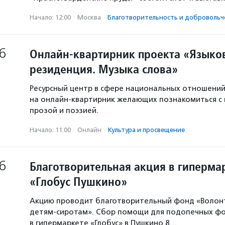
Начало: 12:00
·
Москва
·
Благотвори­тель­ность и доброволь­ч
6
Онлайн-квартирник проекта «Языков
резиденция. Музыка слова»
Ресурсный центр в сфере национальных отношени
на онлайн-квартирник желающих познакомиться с
прозой и поэзией.
Начало: 11:00
·
Онлайн
·
Культура и просвещение
6
Благотворительная акция в гиперма
«Глобус Пушкино»
Акцию проводит благотворительный фонд «Волон
детям-сиротам». Сбор помощи для подопечных ф
в гипермаркете «Глобус» в Пушкино 8…