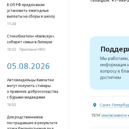
телефон: +7-999-21
В ОП РФ предложили
установить ежегодные
выплаты на сборы в школу
11:24
Стихобиатлон «Км/вслух»
соберет семьи в Липецке
Поддерж
10:32
·
Прислано НКО
Мы работаем, 
05.08.2026
информация и
вопросу в бла
достигнем
Автовладельцы Камчатки
могут получить стикеры
о правилах добрососедства
с бурыми медведями
18:02
Санкт-Петербу
ТЕГИ:
инклюзивное 
Для родственников
пострадавших в результате
атаки беспилотников под