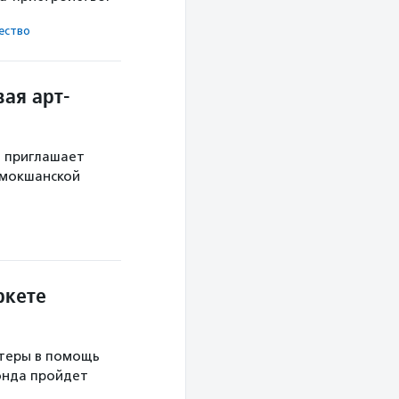
ест­во
ая арт-
й приглашает
 мокшанской
ркете
теры в помощь
онда пройдет