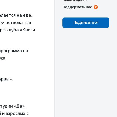
Поддержать нас
лается на еде,
 участвовать в
Подписаться
арт-клуба «Книги
 программа на
ажа
урцы».
тудии «Да».
 и взрослых с