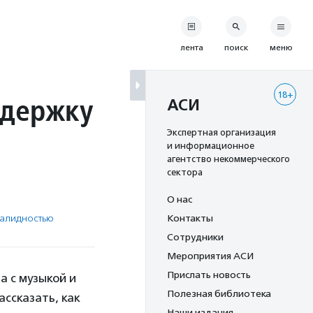
лента
поиск
меню
18+
ддержку
АСИ
Экспертная организация
и информационное
агентство некоммерческого
сектора
О нас
валидностью
Контакты
Сотрудники
Мероприятия АСИ
Прислать новость
 с музыкой и
Полезная библиотека
ссказать, как
Наши издания