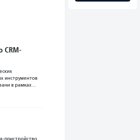
о CRM-
еских
х инструментов
язани в рамках…
ка-пристройство.