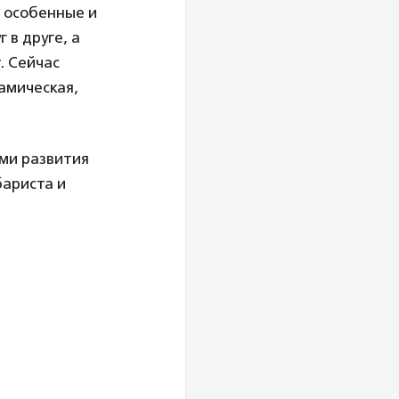
 особенные и
 в друге, а
. Сейчас
амическая,
ми развития
бариста и