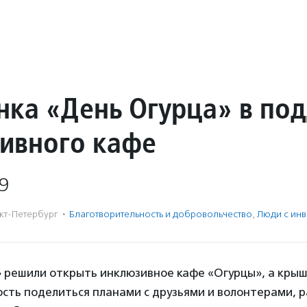
нка «День Огурца» в по
ивного кафе
9
кт-Петербург
·
Благотвори­тель­ность и доброволь­чест­во
,
Люди с ин
 решили открыть инклюзивное кафе «Огурцы», а крыша
сть поделиться планами с друзьями и волонтерами, ра