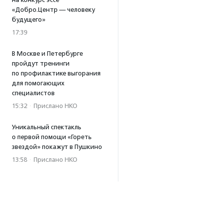
«Добро.Центр — человеку
будущего»
17:39
В Москве и Петербурге
пройдут тренинги
по профилактике выгорания
для помогающих
специалистов
15:32
·
Прислано НКО
Уникальный спектакль
о первой помощи «Гореть
звездой» покажут в Пушкино
13:58
·
Прислано НКО
Как культура помогает
говорить
о благотворительности:
итоги второго «Теплого
вечера с Кольским»