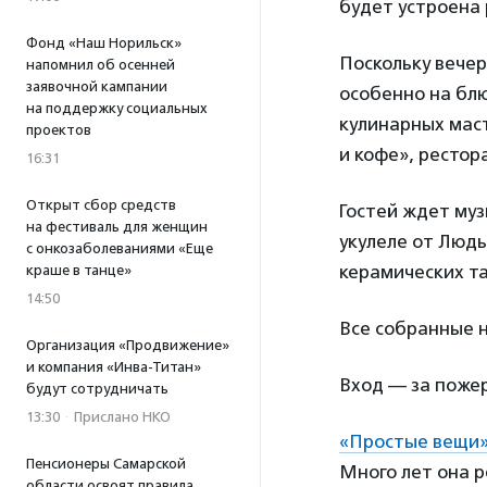
будет устроена 
Фонд «Наш Норильск»
Поскольку вечер
напомнил об осенней
заявочной кампании
особенно на блю
на поддержку социальных
кулинарных маст
проектов
и кофе», рестор
16:31
Открыт сбор средств
Гостей ждет муз
на фестиваль для женщин
укулеле от Люды
с онкозаболеваниями «Еще
керамических та
краше в танце»
14:50
Все собранные н
Организация «Продвижение»
и компания «Инва-Титан»
Вход — за поже
будут сотрудничать
13:30
·
Прислано НКО
«Простые вещи
Пенсионеры Самарской
Много лет она р
области освоят правила