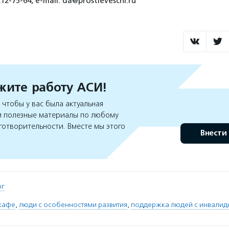
2-75-64, e-mail: da@prostieveschi.ru
ите работу АСИ!
чтобы у вас была актуальная
 полезные материалы по любому
готворительности. Вместе мы этого
Внести
рг
кафе
,
люди с особенностями развития
,
поддержка людей с инвалид