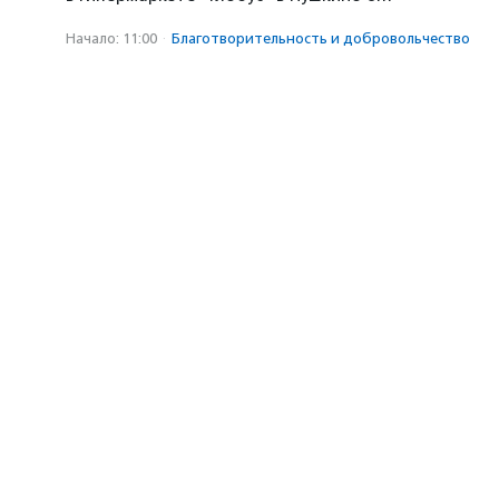
Начало: 11:00
·
Благотвори­тель­ность и доброволь­чест­во