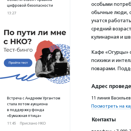
особыми потреб
цифровой безопасности
обычные люди, с
13:27
учатся работать
средний возраст
кулинарная и шв
Кафе «Огурцы» 
психики и интел
поварами. Под
Адрес провед
11 линия Васильев
Встреча с Андреем Ургантом
стала лотом аукциона
Посмотреть на ка
в поддержку фонда
«Бумажная птица»
Контакты
11:45
·
Прислано НКО