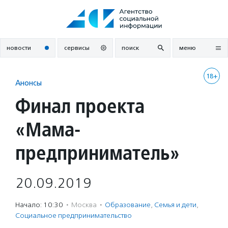
Перейти
к
содержанию
новости
сервисы
поиск
меню
18+
Анонсы
Финал проекта
«Мама-
предприниматель»
20.09.2019
Начало: 10:30
·
Москва
·
Образование
,
Семья и дети
,
Социальное предпри­нима­тель­ство