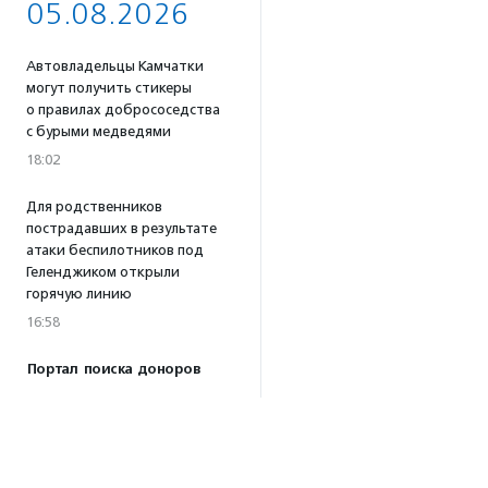
05.08.2026
Автовладельцы Камчатки
могут получить стикеры
о правилах добрососедства
с бурыми медведями
18:02
Для родственников
пострадавших в результате
атаки беспилотников под
Геленджиком открыли
горячую линию
16:58
Портал поиска доноров
крови для животных
«Одной Крови» заработал
по всей России
16:53