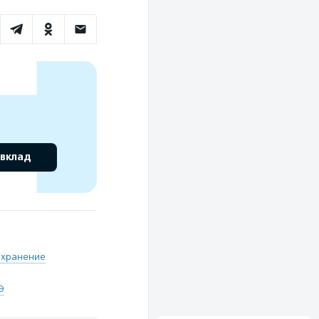
 вклад
охранение
Э