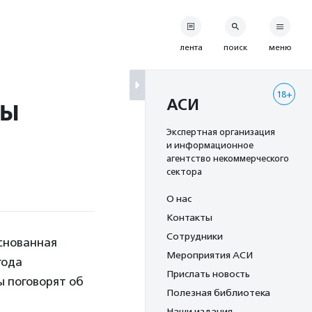
лента
поиск
меню
18+
лы
АСИ
Экспертная организация
и информационное
агентство некоммерческого
сектора
О нас
Контакты
Сотрудники
снованная
Мероприятия АСИ
года
Прислать новость
ы поговорят об
Полезная библиотека
Наши издания