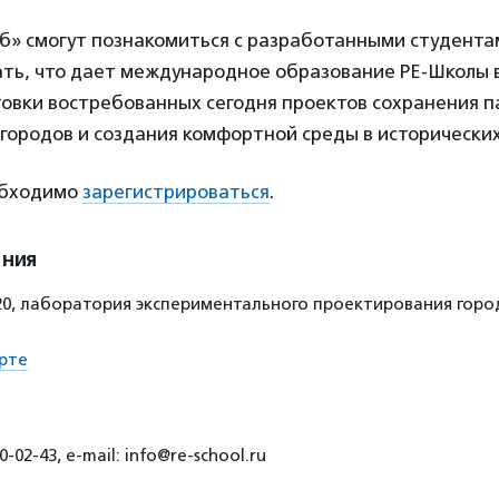
аб» смогут познакомиться с разработанными студент
ать, что дает международное образование РЕ-Школы 
товки востребованных сегодня проектов сохранения п
городов и создания комфортной среды в исторических
обходимо
зарегистрироваться
.
ения
. 20, лаборатория экспериментального проектирования гор
рте
-02-43, е-mail: info@re-school.ru