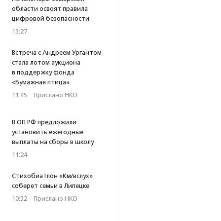
области освоят правила
цифровой безопасности
13:27
Встреча с Андреем Ургантом
стала лотом аукциона
в поддержку фонда
«Бумажная птица»
11:45
·
Прислано НКО
В ОП РФ предложили
установить ежегодные
выплаты на сборы в школу
11:24
Стихобиатлон «Км/вслух»
соберет семьи в Липецке
10:32
·
Прислано НКО