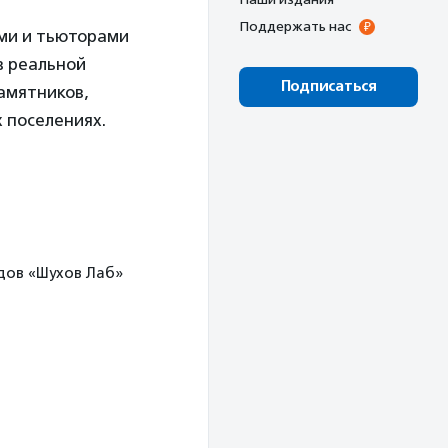
Поддержать нас
ами и тьюторами
в реальной
Подписаться
амятников,
 поселениях.
одов «Шухов Лаб»