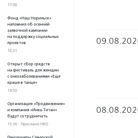
17:00
Фонд «Наш Норильск»
напомнил об осенней
заявочной кампании
на поддержку социальных
09.08.202
проектов
16:31
Открыт сбор средств
на фестиваль для женщин
с онкозаболеваниями «Еще
краше в танце»
14:50
Организация «Продвижение»
08.08.202
и компания «Инва-Титан»
будут сотрудничать
13:30
·
Прислано НКО
Пенсионеры Самарской