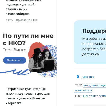
подходы к детской
реабилитации
в Новосибирске
13:15
·
Прислано НКО
Поддерж
Мы работаем, 
информация и
вопросу в бла
достигнем
Москва
ТЕГИ:
международн
Патриаршая гуманитарная
памятников
миссия ищет волонтеров для
НКО:
Центр исследо
ремонта домов в Донецке
и Горловке