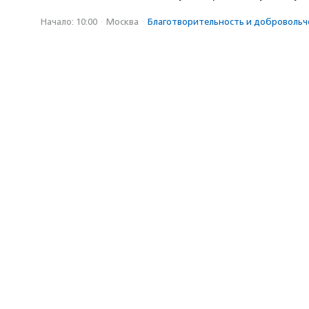
Начало: 10:00
·
Москва
·
Благотвори­тель­ность и доброволь­ч