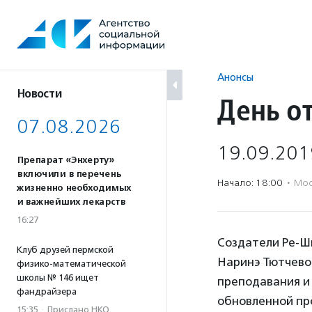
Перейти
к
содержанию
Анонсы
Новости
День о
07.08.2026
19.09.201
Препарат «Энхерту»
включили в перечень
Начало: 18:00
·
Мос
жизненно необходимых
и важнейших лекарств
16:27
Создатели Ре-Ш
Клуб друзей пермской
Наринэ Тютчевой
физико-математической
школы № 146 ищет
преподавания и
фандрайзера
обновленной пр
15:35
·
Прислано НКО