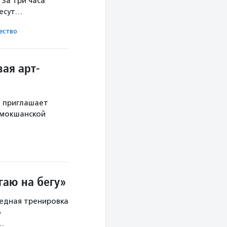
За три часа
несут…
ест­во
ая арт-
й приглашает
 мокшанской
гаю на бегу»
редная тренировка
о
х…