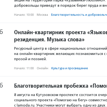
акции на территории парка «Кузьминки-Люблино». 
добровольцы приведут в порядок берег пруда и в
Начало: 10:00
·
Москва
·
Благотвори­тель­ность и доброволь­ч
6
Онлайн-квартирник проекта «Языков
резиденция. Музыка слова»
Ресурсный центр в сфере национальных отношени
на онлайн-квартирник желающих познакомиться с
прозой и поэзией.
Начало: 11:00
·
Онлайн
·
Культура и просвещение
6
Благотворительная пробежка «Помо
8 августа на Кутузовском проспекте состоится оче
социального проекта «Помогаю на бегу» совместн
с lamoda.ru. Участники могут выбрать одну из дву