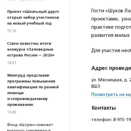
Гости «Шухов Л
Проект «Школьный друг»
открыл набор участников
проектами, узн
на новый учебный год
практике подго
15:16
развития малых 
Стали известны итоги
конкурса «Заповедные
Для участия не
острова России — 2026»
14:21
Адрес провед
Минтруд представил
ул. Мясницкая, д
программы повышения
ВШЭ
квалификации по ранней
помощи
Посмотреть на ка
и сопровождаемому
проживанию
Контакты
13:45
телефон: 8-915-190
Фонд «Катрен» поможет
внедрить современные