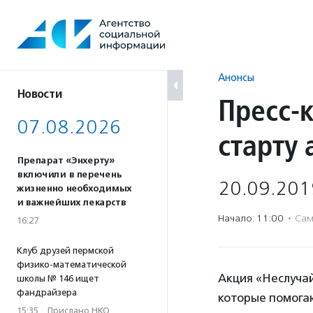
Перейти
к
содержанию
Анонсы
Новости
Пресс-
07.08.2026
старту
Препарат «Энхерту»
включили в перечень
20.09.201
жизненно необходимых
и важнейших лекарств
Начало: 11:00
·
Сам
16:27
Клуб друзей пермской
физико-математической
Акция «Неслуча
школы № 146 ищет
фандрайзера
которые помогаю
15:35
·
Прислано НКО