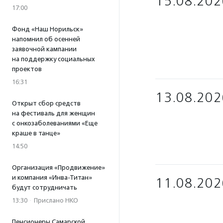
15.08.202
17:00
Фонд «Наш Норильск»
напомнил об осенней
заявочной кампании
на поддержку социальных
проектов
16:31
13.08.202
Открыт сбор средств
на фестиваль для женщин
с онкозаболеваниями «Еще
краше в танце»
14:50
Организация «Продвижение»
и компания «Инва-Титан»
11.08.202
будут сотрудничать
13:30
·
Прислано НКО
Пенсионеры Самарской