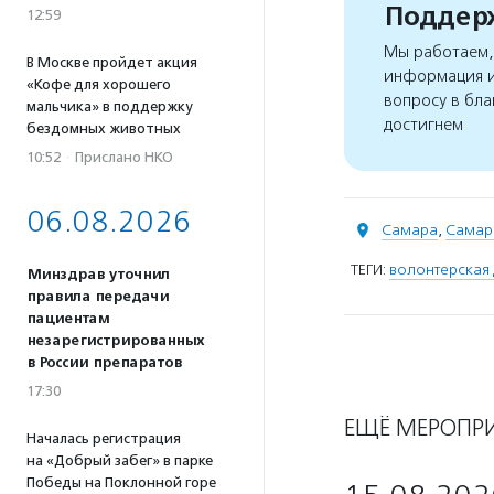
Поддерж
12:59
Мы работаем, 
В Москве пройдет акция
информация и
«Кофе для хорошего
вопросу в бла
мальчика» в поддержку
достигнем
бездомных животных
10:52
·
Прислано НКО
06.08.2026
Самара
,
Самар
ТЕГИ:
волонтерская 
Минздрав уточнил
правила передачи
пациентам
незарегистрированных
в России препаратов
17:30
ЕЩЁ МЕРОПР
Началась регистрация
на «Добрый забег» в парке
Победы на Поклонной горе