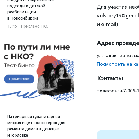
подходы к детской
Для участия нео
реабилитации
volstory19@gmai
в Новосибирске
и e-mail).
13:15
·
Прислано НКО
Адрес провед
ул. Галактионовск
Посмотреть на ка
Контакты
телефон: +7-906-1
Патриаршая гуманитарная
миссия ищет волонтеров для
ремонта домов в Донецке
и Горловке