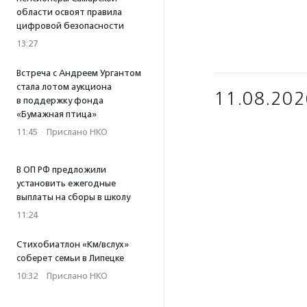
области освоят правила
цифровой безопасности
13:27
Встреча с Андреем Ургантом
стала лотом аукциона
11.08.202
в поддержку фонда
«Бумажная птица»
11:45
·
Прислано НКО
В ОП РФ предложили
установить ежегодные
выплаты на сборы в школу
11:24
Стихобиатлон «Км/вслух»
соберет семьи в Липецке
10:32
·
Прислано НКО