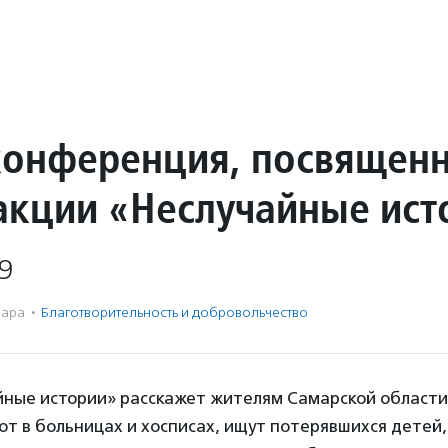
конференция, посвящен
 акции «Неслучайные ист
9
ара
·
Благотвори­тель­ность и доброволь­чест­во
йные истории» расскажет жителям Самарской области
т в больницах и хосписах, ищут потерявшихся детей