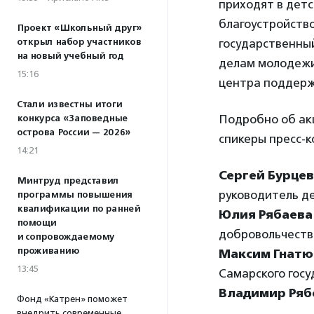
приходят в дет
благоустройство
Проект «Школьный друг»
открыл набор участников
государственны
на новый учебный год
делам молодежи
15:16
центра поддерж
Стали известны итоги
Подробно об акц
конкурса «Заповедные
острова России — 2026»
спикеры пресс-
14:21
Сергей Бурцев
Минтруд представил
руководитель д
программы повышения
квалификации по ранней
Юлия Рябаева
помощи
добровольчеств
и сопровождаемому
проживанию
Максим Гнатю
13:45
Самарского гос
Владимир Ряб
Фонд «Катрен» поможет
внедрить современные