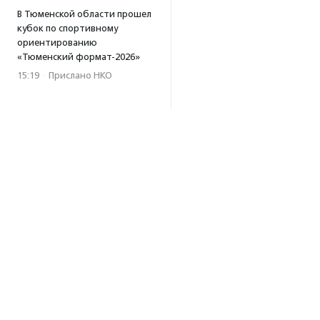
В Тюменской области прошел
кубок по спортивному
ориентированию
«Тюменский формат-2026»
15:19
·
Прислано НКО
Организация «Радость»
открывает сеть
региональных подразделений
14:25
·
Прислано НКО
Московский юбилейный забег
«Без границ» прошел в стиле
ретро
13:30
·
Прислано НКО
Совфед поддержал
инициативу о бесплатной
юридической помощи
сиротам старше 23 лет