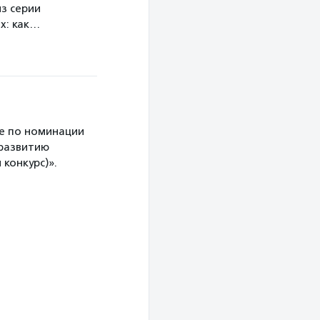
з серии
х: как…
е по номинации
 развитию
конкурс)».