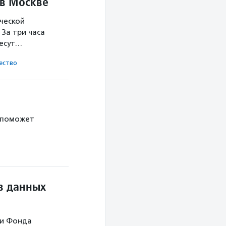
 в Москве
ческой
За три часа
несут…
ест­во
 поможет
в данных
ми Фонда