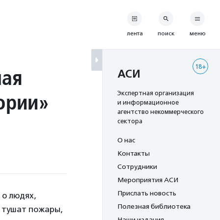
лента
поиск
меню
18+
ная
АСИ
ории»
Экспертная организация
и информационное
агентство некоммерческого
сектора
О нас
Контакты
Сотрудники
Мероприятия АСИ
Прислать новость
 о людях,
Полезная библиотека
, тушат пожары,
Наши издания