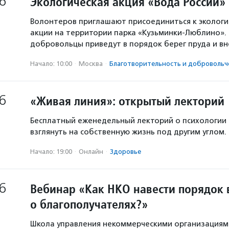
6
Экологическая акция «Вода России»
Волонтеров приглашают присоединиться к экологи
акции на территории парка «Кузьминки-Люблино». 
добровольцы приведут в порядок берег пруда и в
Начало: 10:00
·
Москва
·
Благотвори­тель­ность и доброволь­ч
6
«Живая линия»: открытый лекторий
Бесплатный еженедельный лекторий о психологии
взглянуть на собственную жизнь под другим углом.
Начало: 19:00
·
Онлайн
·
Здоровье
6
Вебинар «Как НКО навести порядок 
о благополучателях?»
Школа управления некоммерческими организация