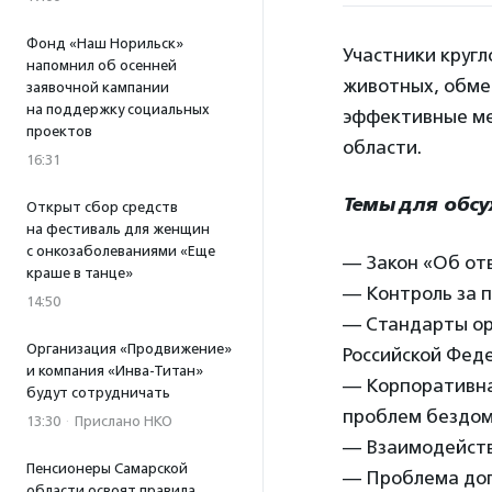
Фонд «Наш Норильск»
Участники кругл
напомнил об осенней
животных, обме
заявочной кампании
на поддержку социальных
эффективные ме
проектов
области.
16:31
Темы для обс
Открыт сбор средств
на фестиваль для женщин
с онкозаболеваниями «Еще
— Закон «Об от
краше в танце»
— Контроль за 
14:50
— Стандарты ор
Организация «Продвижение»
Российской Фед
и компания «Инва-Титан»
— Корпоративна
будут сотрудничать
проблем бездом
13:30
·
Прислано НКО
— Взаимодейств
Пенсионеры Самарской
— Проблема дог
области освоят правила