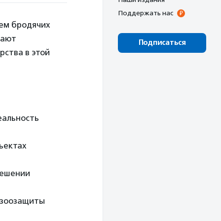
Поддержать нас
лем бродячих
тают
Подписаться
рства в этой
еальность
ъектах
решении
 зоозащиты