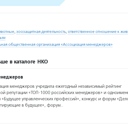
ивотные
,
зоозащитная деятельность
,
ответственное отношение к жи
ным
ная общественная организация «Ассоциация менеджеров»
ше в каталоге НКО
енеджеров
ация менеджеров учредила ежегодный независимый рейтинг
ой репутации «ТОП-1000 российских менеджеров» и одноимен
«Будущее управленческих профессий», конкурс и форум «Дело
стирующие в будущее», форум…