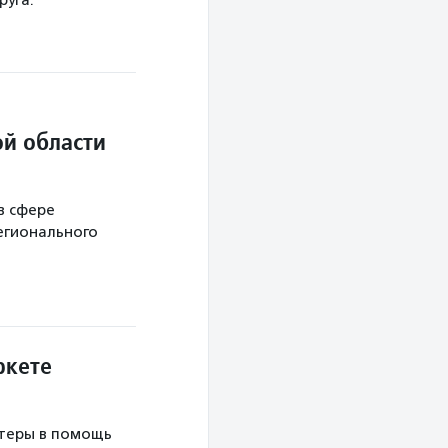
руга.
й области
в сфере
егионального
ркете
теры в помощь