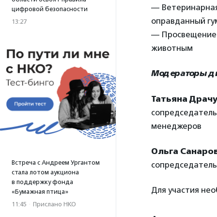
— Ветеринарная
цифровой безопасности
оправданный гу
13:27
— Просвещение 
животным
Модераторы д
Татьяна Драч
сопредседатель
менеджеров
Ольга Санаро
Встреча с Андреем Ургантом
сопредседатель
стала лотом аукциона
в поддержку фонда
Для участия не
«Бумажная птица»
11:45
·
Прислано НКО