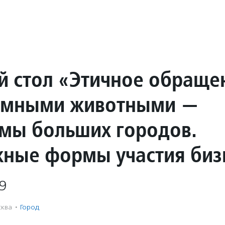
й стол «Этичное обраще
омными животными —
мы больших городов.
ные формы участия биз
9
ква
·
Город