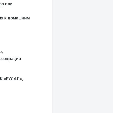
ор или
ия к домашним
p,
ссоциации
К «РУСАЛ»,