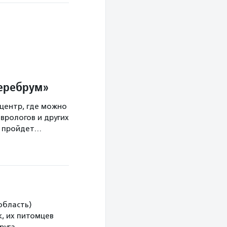
Церебрум»
центр, где можно
врологов и других
а пройдет…
область)
, их питомцев