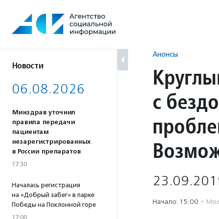
Перейти
к
содержанию
Анонсы
Новости
Круглы
06.08.2026
с безд
Минздрав уточнил
пробле
правила передачи
пациентам
Возмож
незарегистрированных
в России препаратов
17:30
23.09.201
Началась регистрация
на «Добрый забег» в парке
Начало: 15:00
·
Мос
Победы на Поклонной горе
17:00