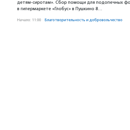
детям-сиротам». Сбор помощи для подопечных ф
в гипермаркете «Глобус» в Пушкино 8…
Начало: 11:00
·
Благотвори­тель­ность и доброволь­чест­во