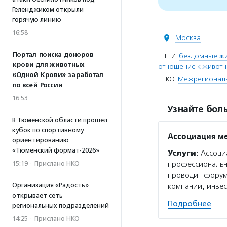
Геленджиком открыли
горячую линию
16:58
Москва
Портал поиска доноров
ТЕГИ:
бездомные ж
крови для животных
отношение к живот
«Одной Крови» заработал
НКО:
Межрегиональ
по всей России
16:53
Узнайте боль
В Тюменской области прошел
кубок по спортивному
Ассоциация м
ориентированию
«Тюменский формат-2026»
Услуги:
Ассоци
15:19
·
Прислано НКО
профессиональн
проводит форум 
Организация «Радость»
компании, инве
открывает сеть
Подробнее
региональных подразделений
14:25
·
Прислано НКО