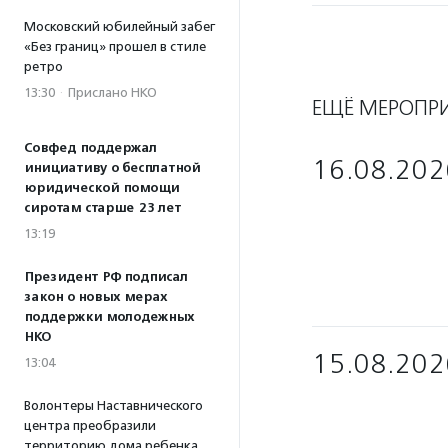
Московский юбилейный забег
«Без границ» прошел в стиле
ретро
13:30
·
Прислано НКО
ЕЩЁ МЕРОПР
Совфед поддержал
16.08.202
инициативу о бесплатной
юридической помощи
сиротам старше 23 лет
13:19
Президент РФ подписал
закон о новых мерах
поддержки молодежных
НКО
15.08.202
13:04
Волонтеры Наставнического
центра преобразили
территорию дома ребенка