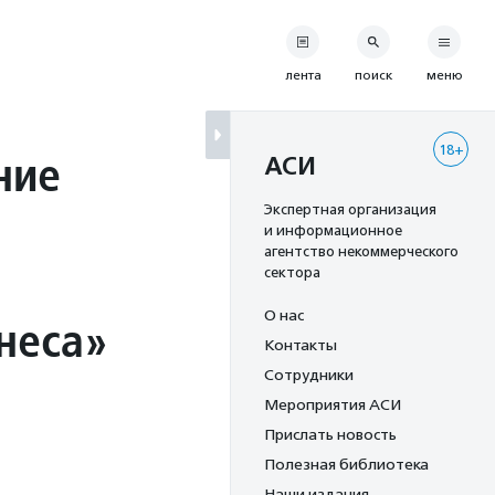
лента
поиск
меню
18+
ние
АСИ
Экспертная организация
и информационное
агентство некоммерческого
сектора
О нас
неса»
Контакты
Сотрудники
Мероприятия АСИ
Прислать новость
Полезная библиотека
Наши издания