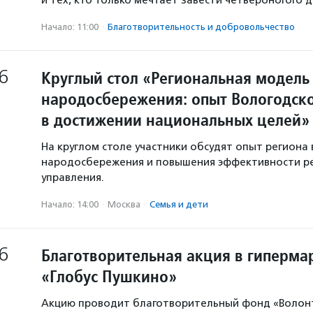
и тех, кто только мечтает завести четвероногого д
Начало: 11:00
·
Благотвори­тель­ность и доброволь­чест­во
6
Круглый стол «Региональная модель
народосбережения: опыт Вологодско
в достижении национальных целей»
На круглом столе участники обсудят опыт региона 
народосбережения и повышения эффективности р
управления.
Начало: 14:00
·
Москва
·
Семья и дети
6
Благотворительная акция в гиперма
«Глобус Пушкино»
Акцию проводит благотворительный фонд «Волон