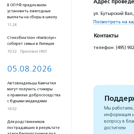
Адрес провед
В ОП РФ предложили
установить ежегодные
ул. Бутырский Вал,
выплаты на сборы в школу
Посмотреть на ка
11:24
Контакты
Стихобиатлон «Км/вслух»
соберет семьи в Липецке
телефон: (495) 90
10:32
·
Прислано НКО
05.08.2026
Автовладельцы Камчатки
могут получить стикеры
о правилах добрососедства
Поддерж
с бурыми медведями
Мы работаем, 
18:02
информация и
вопросу в бла
Для родственников
достигнем
пострадавших в результате
атаки беспилотников под