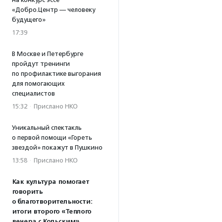
«Добро.Центр — человеку
будущего»
17:39
В Москве и Петербурге
пройдут тренинги
по профилактике выгорания
для помогающих
специалистов
15:32
·
Прислано НКО
Уникальный спектакль
о первой помощи «Гореть
звездой» покажут в Пушкино
13:58
·
Прислано НКО
Как культура помогает
говорить
о благотворительности:
итоги второго «Теплого
вечера с Кольским»