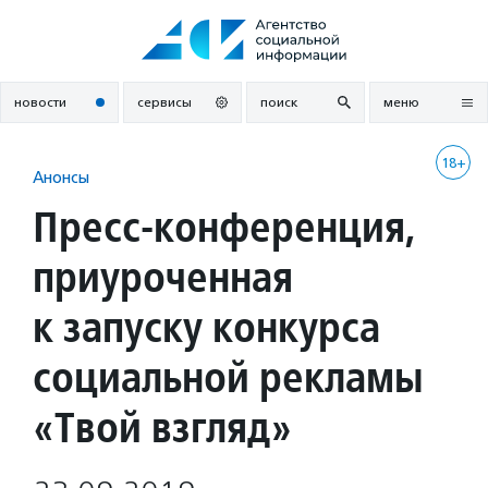
Перейти
к
содержанию
новости
сервисы
поиск
меню
18+
Анонсы
Пресс-конференция,
приуроченная
к запуску конкурса
социальной рекламы
«Твой взгляд»