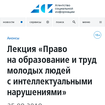
Перейти
к
содержанию
новости
сервисы
поиск
меню
18+
Анонсы
Лекция «Право
на образование и труд
молодых людей
с интеллектуальными
нарушениями»