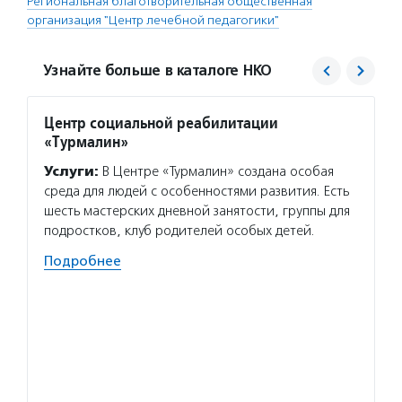
Региональная благотворительная общественная
организация "Центр лечебной педагогики"
Узнайте больше в каталоге НКО
Центр социальной реабилитации
Фонд 
«Турмалин»
Услуг
Услуги:
В Центре «Турмалин» создана особая
гранто
среда для людей с особенностями развития. Есть
(в цел
шесть мастерских дневной занятости, группы для
на ока
подростков, клуб родителей особых детей.
потенц
по соц
Подробнее
Подро