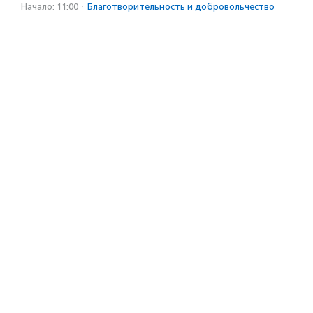
Начало: 11:00
·
Благотвори­тель­ность и доброволь­чест­во