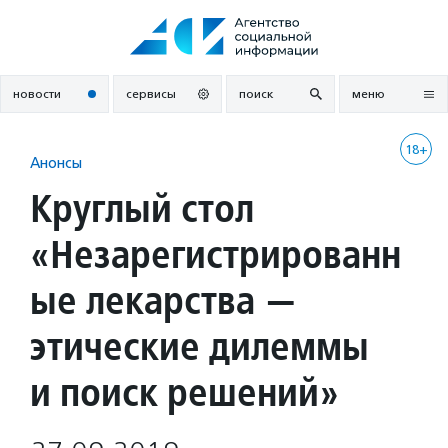
Перейти
к
содержанию
новости
сервисы
поиск
меню
18+
Анонсы
Круглый стол
«Незарегистрированн
ые лекарства —
этические дилеммы
и поиск решений»