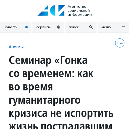
Перейти
к
содержанию
новости
сервисы
поиск
меню
18+
Анонсы
Семинар «Гонка
со временем: как
во время
гуманитарного
кризиса не испортить
жизнь пострадавшим