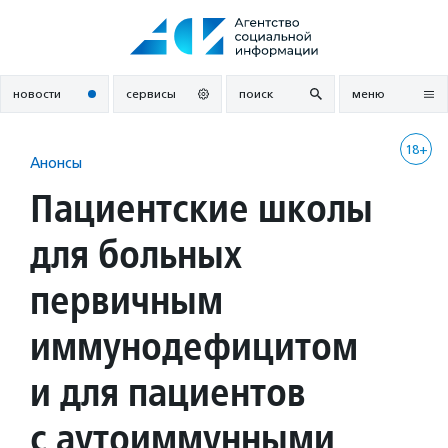
Перейти
к
содержанию
новости
сервисы
поиск
меню
18+
Анонсы
Пациентские школы
для больных
первичным
иммунодефицитом
и для пациентов
с аутоиммунными