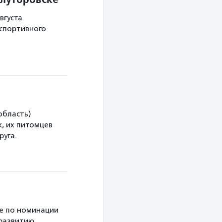
вгуста
 спортивного
область)
, их питомцев
руга.
е по номинации
 развитию