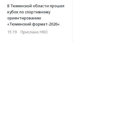
В Тюменской области прошел
кубок по спортивному
ориентированию
«Тюменский формат-2026»
15:19
·
Прислано НКО
Организация «Радость»
открывает сеть
региональных подразделений
14:25
·
Прислано НКО
Московский юбилейный забег
«Без границ» прошел в стиле
ретро
13:30
·
Прислано НКО
Совфед поддержал
инициативу о бесплатной
юридической помощи
сиротам старше 23 лет
Об агентстве