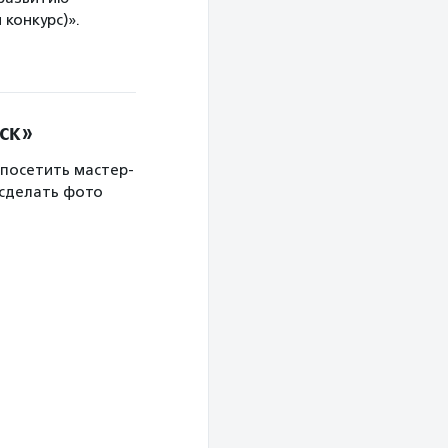
конкурс)».
ск»
 посетить мастер-
 сделать фото