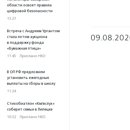
области освоят правила
цифровой безопасности
13:27
Встреча с Андреем Ургантом
09.08.202
стала лотом аукциона
в поддержку фонда
«Бумажная птица»
11:45
·
Прислано НКО
В ОП РФ предложили
установить ежегодные
выплаты на сборы в школу
11:24
Стихобиатлон «Км/вслух»
соберет семьи в Липецке
10:32
·
Прислано НКО