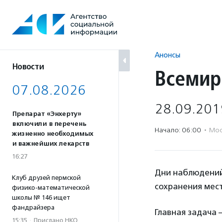
Перейти
к
содержанию
Анонсы
Новости
Всемир
07.08.2026
28.09.201
Препарат «Энхерту»
включили в перечень
Начало: 06:00
·
Мос
жизненно необходимых
и важнейших лекарств
16:27
Дни наблюдений
Клуб друзей пермской
сохранения мест
физико-математической
школы № 146 ищет
фандрайзера
Главная задача
15:35
·
Прислано НКО