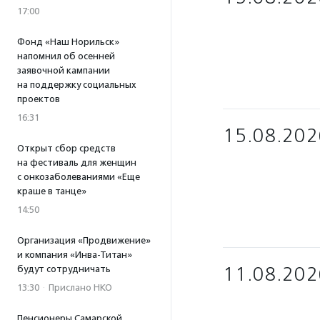
17:00
Фонд «Наш Норильск»
напомнил об осенней
заявочной кампании
на поддержку социальных
проектов
16:31
15.08.202
Открыт сбор средств
на фестиваль для женщин
с онкозаболеваниями «Еще
краше в танце»
14:50
Организация «Продвижение»
и компания «Инва-Титан»
11.08.202
будут сотрудничать
13:30
·
Прислано НКО
Пенсионеры Самарской