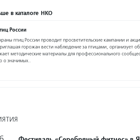
ше в каталоге НКО
тиц России
раны птиц России проводит просветительские кампании и акц
риглашая горожан вести наблюдение за птицами, организует 
скает методические материалы для профессионального сообщес
о о значимых…
ИЯТИЯ
6
Фестиваль «Серебряный фитнес» в 