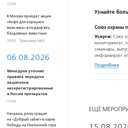
12:59
Узнайте боль
В Москве пройдет акция
«Кофе для хорошего
Союз охраны п
мальчика» в поддержку
бездомных животных
Услуги:
Союз ох
10:52
·
Прислано НКО
мониторинга», п
семинары, выпу
06.08.2026
информирует ег
Подробнее
Минздрав уточнил
правила передачи
пациентам
незарегистрированных
в России препаратов
17:30
ЕЩЁ МЕРОПР
Началась регистрация
на «Добрый забег» в парке
15.08.202
Победы на Поклонной горе