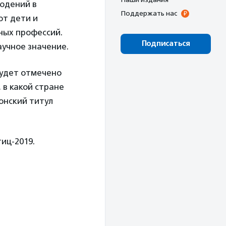
людений в
Поддержать нас
ют дети и
ных профессий.
Подписаться
аучное значение.
будет отмечено
 в какой стране
онский титул
иц-2019.