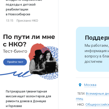
подходы к детской
реабилитации
в Новосибирске
13:15
·
Прислано НКО
Поддерж
Мы работаем, 
информация и
вопросу в бла
достигнем
Москва
Патриаршая гуманитарная
ТЕГИ:
Всемирные дн
миссия ищет волонтеров для
птиц
ремонта домов в Донецке
НКО:
Общероссийска
и Горловке