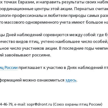
х точках Евразии, и направить результаты своих наб
оординационные центры этой акции. Пернатых счита
тологи-профессионалы и любители природы самых раз
го массового одновременного учета имеют большое н
цы Дней наблюдений соревнуются между собой: где 
чество видов птиц, учтено наибольшее число особей,
ное число участников акции. В последние годы чемпи
й завоёвывают россияне.
иц России
приглашает к участию в Днях наблюдений пт
формацией можно ознакомиться
здесь
.
4-46-79, e-mail: sopr@dront.ru (Союз охраны птиц России)