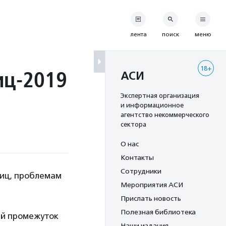
лента
поиск
меню
18+
иц-2019
АСИ
Экспертная организация
и информационное
агентство некоммерческого
сектора
О нас
Контакты
Сотрудники
тиц, проблемам
Мероприятия АСИ
Прислать новость
Полезная библиотека
ый промежуток
Наши издания