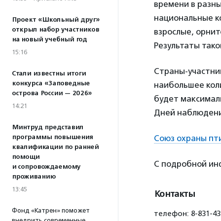
времени в разны
национальные к
Проект «Школьный друг»
открыл набор участников
взрослые, орни
на новый учебный год
Результаты тако
15:16
Страны-участни
Стали известны итоги
конкурса «Заповедные
наибольшее коли
острова России — 2026»
будет максималь
14:21
Дней наблюдени
Минтруд представил
программы повышения
Союз охраны пт
квалификации по ранней
помощи
С подробной ин
и сопровождаемому
проживанию
13:45
Контакты
Фонд «Катрен» поможет
телефон: 8-831-43
внедрить современные