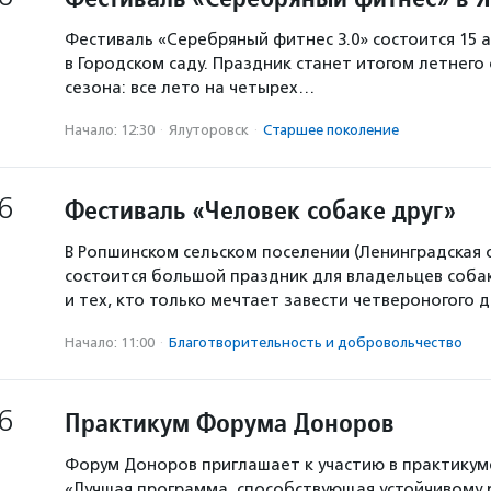
Фестиваль «Серебряный фитнес 3.0» состоится 15 а
в Городском саду. Праздник станет итогом летнего
сезона: все лето на четырех…
Начало: 12:30
·
Ялуторовск
·
Старшее поколение
6
Фестиваль «Человек собаке друг»
В Ропшинском сельском поселении (Ленинградская 
состоится большой праздник для владельцев собак
и тех, кто только мечтает завести четвероногого д
Начало: 11:00
·
Благотвори­тель­ность и доброволь­чест­во
6
Практикум Форума Доноров
Форум Доноров приглашает к участию в практикум
«Лучшая программа, способствующая устойчивому