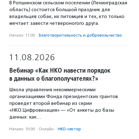
В Ропшинском сельском поселении (Ленинградская
область) состоится большой праздник для
владельцев собак, их питомцев и тех, кто только
мечтает завести четвероногого друга.
Начало: 11:00
·
Благотвори­тель­ность и доброволь­чест­во
11.08.2026
Вебинар «Как НКО навести порядок
в данных о благополучателях?»
Школа управления некоммерческими
организациями Фонда президентских грантов
проведет второй вебинар из серии
«НКО.Цифровизация» — «От анкеты до базы
данных: как…
Начало: 10:00
·
Онлайн
·
НКО-сектор