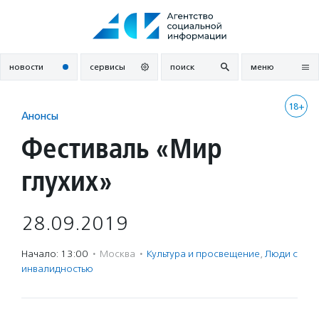
Перейти
к
содержанию
новости
сервисы
поиск
меню
18+
Анонсы
Фестиваль «Мир
глухих»
28.09.2019
Начало: 13:00
·
Москва
·
Культура и просвещение
,
Люди с
инвалидностью