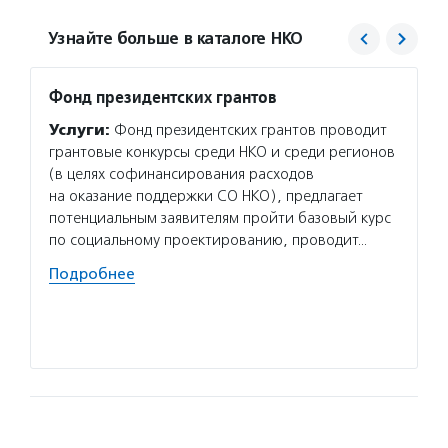
Узнайте больше в каталоге НКО
Фонд президентских грантов
Центр
проек
Услуги:
Фонд президентских грантов проводит
«Благ
грантовые конкурсы среди НКО и среди регионов
Услуг
(в целях софинансирования расходов
для то
на оказание поддержки СО НКО), предлагает
в благ
потенциальным заявителям пройти базовый курс
об орг
по социальному проектированию, проводит…
и неко
Подробнее
проход
органи
Подро