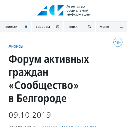
Перейти
к
содержанию
новости
сервисы
поиск
меню
18+
Анонсы
Форум активных
граждан
«Сообщество»
в Белгороде
09.10.2019